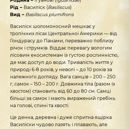
Родина –
Ігуанові (
Iguanidae
)
Рід –
Василіск (
Basiliscus
)
Вид –
Basiliscus plumifrons
Василіск шоломоносний мешкає у
тропічних лісах Центральної Америки — від
Гондурасу до Панами, переважно поблизу
річок і струмків. Віддає перевагу вологим
лісовим екосистемам із густою рослинністю,
де має доступ до води. Тривалість життя у
природі 6-8 років, у неволі – до 10 років за
належного догляду. Вага самців – 200 – 250
г, самок – 150 – 200 г. Довжина тіла (разом із
хвостом) становить від 60 до 80 см. Самці
більші за самок і мають виражений гребінь
на голові, спині та хвості.
Це денна, деревна і дуже спритна ящірка.
Василіски чудово лазять і плавають, але