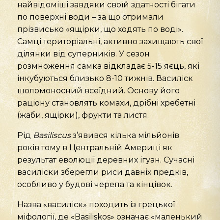
найвідоміші завдяки своїй здатності бігати
по поверхні води – за що отримали
прізвисько «ящірки, що ходять по воді».
Самці територіальні, активно захищають свої
ділянки від суперників. У сезон
розмноження самка відкладає 5-15 яєць, які
інкубуються близько 8-10 тижнів. Василіск
шоломоносний всеїдний. Основу його
раціону становлять комахи, дрібні хребетні
(жаби, ящірки), фрукти та листя.
Рід
Basiliscus
з’явився кілька мільйонів
років тому в Центральній Америці як
результат еволюції деревних ігуан. Сучасні
василіски зберегли риси давніх предків,
особливо у будові черепа та кінцівок.
Назва «василіск» походить із грецької
міфології, де «Basiliskos» означає «маленький