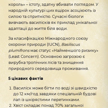
король» – істоту, здатну вбивати поглядом. У
народній культурі цих ящірок асоціюють із
силою та спритністю. Сучасні біологи
вивчають василісків як приклад унікальної
адаптації до життя біля води.
За класифікацією Міжнародного союзу
охорони природи (IUCN),
Basiliscus
plumifrons
має статус «Найменшого ризику»
(Least Concern). Основною загрозою є
вирубка тропічних лісів та знищення
природного середовища проживання.
5
ц
ікав
их
факт
ів
Василіск може бігти по воді зі швидкістю
до 12 км/год завдяки спеціальній будові
лап із шкірястими перетинками.
Хвіст складає понад 70% загальної