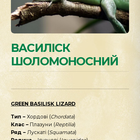
ВАСИЛІСК
ШОЛОМОНОСНИЙ
GREEN BASILISK LIZARD
Тип –
Хордові (
Chordata
)
Клас –
Плазуни (
Reptilia
)
Ряд –
Лускаті (
Squamata
)