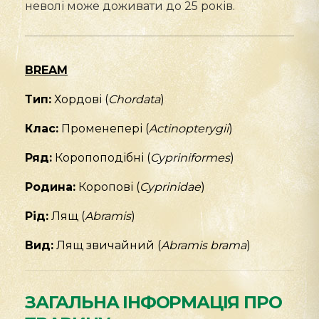
неволі може доживати до 25 років.
BREAM
Тип:
Хордові (
Chordata
)
Клас:
Променепері (
Actinopterygii
)
Ряд:
Коропоподібні (
Cypriniformes
)
Родина:
Коропові (
Cyprinidae
)
Рід:
Лящ (
Abramis
)
Вид:
Лящ звичайний (
Abramis brama
)
ЗАГАЛЬНА ІНФОРМАЦІЯ ПРО