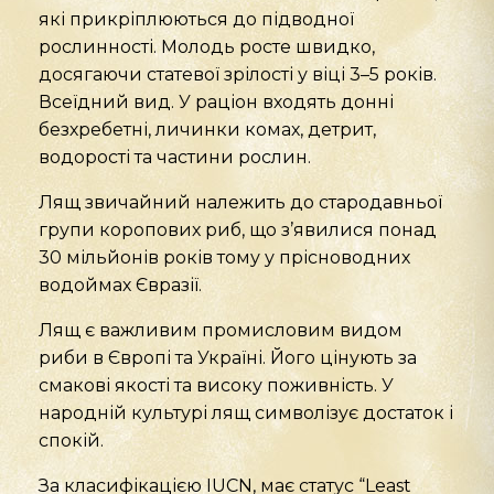
які прикріплюються до підводної
рослинності. Молодь росте швидко,
досягаючи статевої зрілості у віці 3–5 років.
Всеїдний вид. У раціон входять донні
безхребетні, личинки комах, детрит,
водорості та частини рослин.
Лящ звичайний належить до стародавньої
групи коропових риб, що з’явилися понад
30 мільйонів років тому у прісноводних
водоймах Євразії.
Лящ є важливим промисловим видом
риби в Європі та Україні. Його цінують за
смакові якості та високу поживність. У
народній культурі лящ символізує достаток і
спокій.
За класифікацією IUCN, має статус “Least