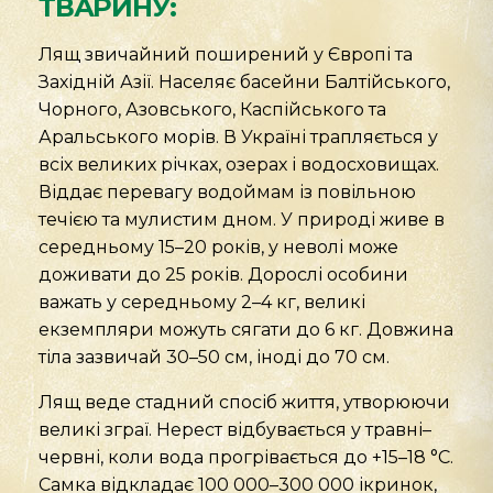
ТВАРИНУ:
Лящ звичайний поширений у Європі та
Західній Азії. Населяє басейни Балтійського,
Чорного, Азовського, Каспійського та
Аральського морів. В Україні трапляється у
всіх великих річках, озерах і водосховищах.
Віддає перевагу водоймам із повільною
течією та мулистим дном. У природі живе в
середньому 15–20 років, у неволі може
доживати до 25 років. Дорослі особини
важать у середньому 2–4 кг, великі
екземпляри можуть сягати до 6 кг. Довжина
тіла зазвичай 30–50 см, іноді до 70 см.
Лящ веде стадний спосіб життя, утворюючи
великі зграї. Нерест відбувається у травні–
червні, коли вода прогрівається до +15–18 °C.
Самка відкладає 100 000–300 000 ікринок,