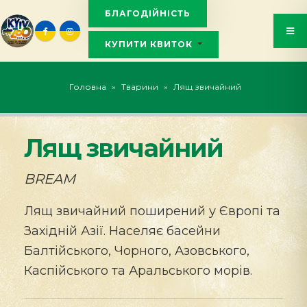
БЛАГОДІЙНІСТЬ
КУПИТИ КВИТОК
KYIVZOO_BOT
Головна
»
Тварини
»
Лящ звичайний
Лящ звичайний
BREAM
Лящ звичайний поширений у Європі та
Західній Азії. Населяє басейни
Балтійського, Чорного, Азовського,
Каспійського та Аральського морів.