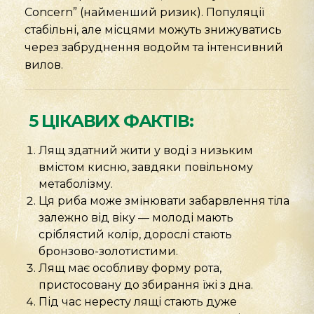
Concern” (найменший ризик). Популяції
стабільні, але місцями можуть знижуватись
через забруднення водойм та інтенсивний
вилов.
5 ЦІКАВИХ ФАКТІВ:
Лящ здатний жити у воді з низьким
вмістом кисню, завдяки повільному
метаболізму.
Ця риба може змінювати забарвлення тіла
залежно від віку — молоді мають
сріблястий колір, дорослі стають
бронзово-золотистими.
Лящ має особливу форму рота,
пристосовану до збирання їжі з дна.
Під час нересту лящі стають дуже