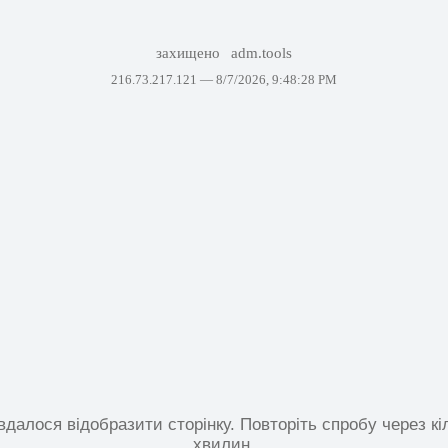
захищено
adm.tools
216.73.217.121 —
8/7/2026, 9:48:28 PM
вдалося відобразити сторінку. Повторіть спробу через кі
хвилин.