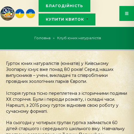
БЛАГОДІЙНІСТЬ
КУПИТИ КВИТОК
KYIVZOO_BOT
Головна
»
Клуб юних натуралістів
Гурток юних натуралістів (юннатів) у Київському
Зоопарку існує вже понад 80 років! Серед наших
випускників – учені, викладачі та співробітники
провідних зоологічних парків Європи
.
І
сторія гуртка тісно переплетена з історичними подіями
ХХ
сторіччя. Були і періоди розквіту, і складні часи.
Нарешті, з 2015 року гурток відновив свою роботу у
сучасному форматі.
На сьогодн
і
у чотирьох групах гуртка займається 60
дітей старшого
і
середнього шкільного віку. Навчальну