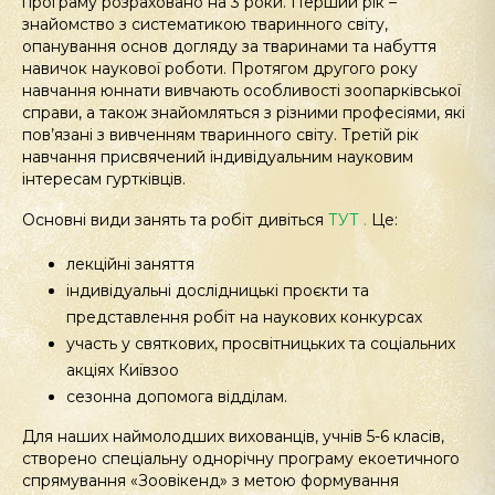
програму розраховано на 3 роки. Перший рік –
знайомство з систематикою тваринного світу,
опанування основ догляду за тваринами та набуття
навичок наукової роботи. Протягом другого року
навчання юннати вивчають особливості зоопарківської
справи, а також знайомляться з різними професіями,
які
пов’язані з вивченням тваринного світу. Третій рік
навчання присвячений індивідуальним науковим
інтересам гуртківців.
Основні види занять та робіт
дивіться
ТУТ .
Це:
лекційні занятт
я
індивідуальні дослідницькі про
є
кти та
представлення робіт на наукових конкурса
х
участь у святкових, просвітницьких та соціальних
акціях Київ
з
о
о
сезонна допомога відділам.
Для наших наймолодших вихованців, учнів 5-6 класів,
створено спеціальну однорічну програму екоетичного
спрямування «Зоо
в
ікенд
»
з метою
формування