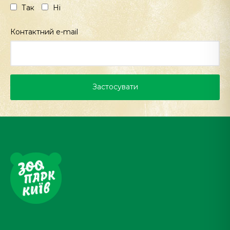
Так
Ні
Контактний e-mail