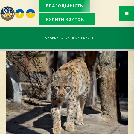
БЛАГОДІЙНІСТЬ
КУПИТИ КВИТОК
KYIVZOO_BOT
Головна
»
наші мешканці