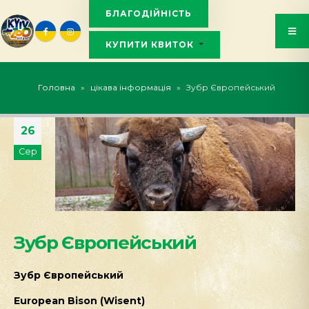
БЛАГОДІЙНІСТЬ
КУПИТИ КВИТОК
KYIVZOO_BOT
Головна
»
цікава інформація
»
Зубр Європейський
26
Сер
Зубр Європейський
Зубр
Європейський
European Bison (Wisent)