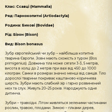
Клас
:
Ссавці
(Mammalia)
Ряд
:
Парнокопитні
(Artiodactyla)
Родина
:
Бикові
(Bovidae)
Рід
:
Бізон
(Bison)
Вид:
Bison
bonasus
Зубр європейський чи зубр – найбільша копитна
тварина Європи. Зовні мають схожість з туром (Bos
primigenius). Довжина тіла може сягати 3-3, 5 метрів,
висота в холці до 2 метрів при вазі від 450 до 1000
кілограм. Самки в розмірах значно менші від самців. Тіло
дорослої тварини покриває каштаново-коричнева
шерсть. Зубри мають слабкий зір і гарно розвинений
нюх та слух. Живуть 20–25 років. Народжують одне
дитинча.
Зубри – травоїдні. Літом живляться зеленими частинами
рослин, травою, плодами. Зимою – гілками дерев,