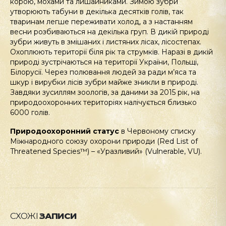
корою, мохами та лишайниками. Зимою зубри
утворюють табуни в декілька десятків голів, так
тваринам легше переживати холод, а з настанням
весни розбиваються на декілька груп. В дикій природі
зубри живуть в змішаних і листяних лісах, лісостепах.
Охоплюють території біля рік та струмків. Наразі в дикій
природі зустрічаються на території України, Польщі,
Білорусії. Через полювання людей за ради м’яса та
шкур і вирубки лісів зубри майже зникли в природі.
Завдяки зусиллям зоологів, за даними за 2015 рік, на
природоохоронних територіях налічується близько
6000 голів.
Природоохоронний статус
в Червоному списку
Міжнародного союзу охорони природи (Red List of
Threatened Species™) – «Уразливий» (Vulnerable, VU).
СХОЖІ
ЗАПИСИ