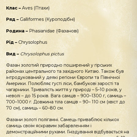
Клас –
Aves (Птахи)
Ряд –
Galliformes (Куроподібні)
Родина –
Phasianidae (Фазанові)
Рід –
Chrysolophus
Вид –
Chrysolophus
pictus
Фазан золотий природно поширений у гірських
районах центрального та західного Китаю. Також був
інтродукований у деякі регіони Європи та Північної
Америки. Полюбляє густі ліси, бамбукові зарості та
чагарники. Тривалість життя у природі – 5–10 років, у
неволі – до 15 років. Вага самців – 900–1300 г, самиць –
700–1000 г. Довжина тіла самців – 90– 110 см (хвіст до
70 см), самиць – 60–80 см.
Фазани золоті полігамні. Самець приваблює кількох
самиць своїм яскравим забарвленням і
демонстраційними рухами. Гніздування відбувається на