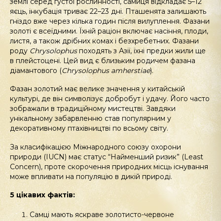
землі серед густої рослинності, самиця відкладає 5–12
яєць, інкубація триває 22–23 дні. Пташенята залишають
гніздо вже через кілька годин після вилуплення. Фазани
золоті є всеїдними. Їхній раціон включає насіння, плоди,
листя, а також дрібних комах і безхребетних. Фазани
роду
Chrysolophus
походять з Азії, їхні предки жили ще
в плейстоцені. Цей вид є близьким родичем фазана
діамантового (
Chrysolophus
amherstiae
).
Фазан золотий має велике значення у китайській
культурі, де він символізує добробут і удачу. Його часто
зображали в традиційному мистецтві. Завдяки
унікальному забарвленню став популярним у
декоративному птахівництві по всьому світу.
За класифікацією Міжнародного союзу охорони
природи (IUCN) має статус “Найменший ризик” (Least
Concern), проте скорочення природних місць існування
може впливати на популяцію в дикій природі.
5 цікавих фактів:
Самці мають яскраве золотисто-червоне