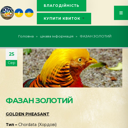
БЛАГОДІЙНІСТЬ
КУПИТИ КВИТОК
KYIVZOO_BOT
Головна
»
цікава інформація
»
ФАЗАН ЗОЛОТИЙ
25
Сер
ФАЗАН ЗОЛОТИЙ
GOLDEN PHEASANT
Тип –
Chordata (Хордові)