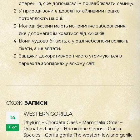
оперення, яке допомагає їм приваблювати самиць.
У природі вони є доволі потайливими і рідко
потрапляють на очі.
Молоді фазани мають непримітне забарвлення,
яке допомагає їм ховатися від хижаків.
Вони чудово бігають, а у разі небезпеки воліють
тікати, а не злітати.
Завдяки декоративності часто утримуються в
парках та зоопарках у всьому світі
СХОЖІ
ЗАПИСИ
WESTERN GORILLA
14
Phylum – Chordata Class – Mammalia Order –
Лют
Primates Family – Hominidae Genus – Gorilla
Species – Gorilla gorilla The western lowland gorilla