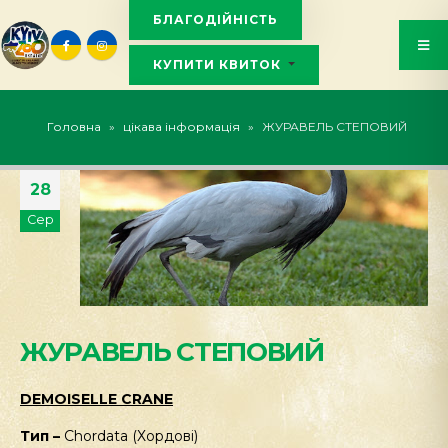
БЛАГОДІЙНІСТЬ
КУПИТИ КВИТОК
KYIVZOO_BOT
Головна
»
цікава інформація
»
ЖУРАВЕЛЬ СТЕПОВИЙ
28
Сер
ЖУРАВЕЛЬ СТЕПОВИЙ
DEMOISELLE CRANE
Тип –
Chordata (Хордові)