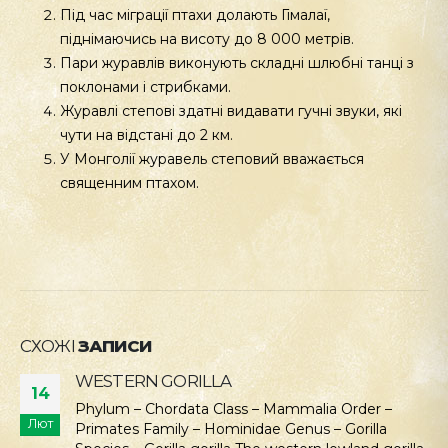
Під час міграції птахи долають Гімалаї,
піднімаючись на висоту до 8 000 метрів.
Пари журавлів виконують складні шлюбні танці з
поклонами і стрибками.
Журавлі степові здатні видавати гучні звуки, які
чути на відстані до 2 км.
У Монголії журавель степовий вважається
священним птахом.
СХОЖІ
ЗАПИСИ
WESTERN GORILLA
14
Phylum – Chordata Class – Mammalia Order –
Лют
Primates Family – Hominidae Genus – Gorilla