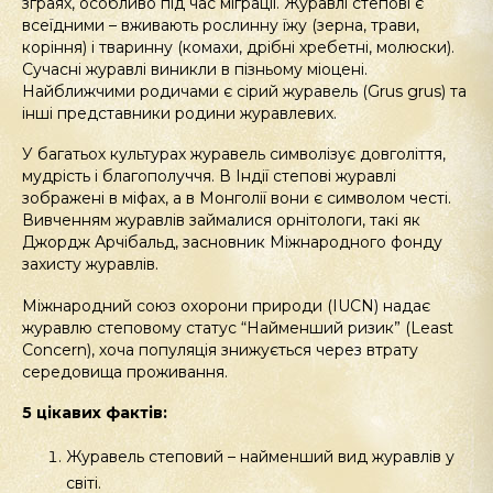
зграях, особливо під час міграції. Журавлі степові є
всеїдними – вживають рослинну їжу (зерна, трави,
коріння) і тваринну (комахи, дрібні хребетні, молюски).
Сучасні журавлі виникли в пізньому міоцені.
Найближчими родичами є сірий журавель (Grus grus) та
інші представники родини журавлевих.
У багатьох культурах журавель символізує довголіття,
мудрість і благополуччя. В Індії степові журавлі
зображені в міфах, а в Монголії вони є символом честі.
Вивченням журавлів займалися орнітологи, такі як
Джордж Арчібальд, засновник Міжнародного фонду
захисту журавлів.
Міжнародний союз охорони природи (IUCN) надає
журавлю степовому статус “Найменший ризик” (Least
Concern), хоча популяція знижується через втрату
середовища проживання.
5 цікавих фактів:
Журавель степовий – найменший вид журавлів у
світі.