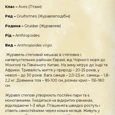
Клас –
Aves (Птахи)
Ряд –
Gruiformes (Журавлеподібні)
Родина –
Gruidae (Журавлеві)
Рід –
Anthropoides
Вид –
Anthropoides
virgo
Журавель степовий мешкає в степових і
напівпустельних районах Євразії, від Чорного моря до
Монголії та Північного Китаю. На зиму мігрує до Індії та
Африки. Тривалість життя у природі – 20-25 років, у
неволі – до 30 років. Вага самців – 2,0-2,5 кг, самиць – 1,8-
2,2 кг. Довжина тіла – 85-100 см, розмах крил – 155-180
см.
Журавлі степові утворюють постійні пари та є
моногамними. Гніздяться на відкритих рівнинах,
відкладаючи 1–3 яйця. Пташенята швидко ростуть і
стають самостійними через кілька місяців. Живуть у