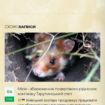
СХОЖІ
ЗАПИСИ
Місія – збереження: повертаємо рідкісних
04
хом’яків у Тарутинський степ
Сер
Київський зоопарк продовжує працювати
над збереженням і відновленням рідкісних