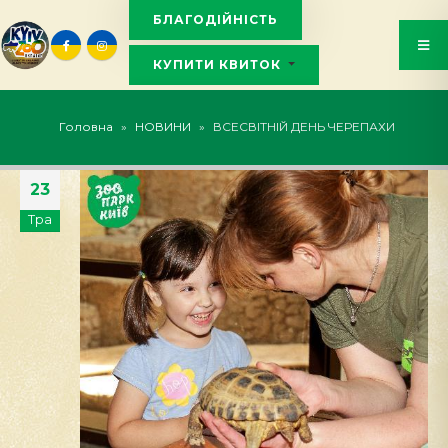
БЛАГОДІЙНІСТЬ
КУПИТИ КВИТОК
KYIVZOO_BOT
Головна
»
НОВИНИ
»
ВСЕСВІТНІЙ ДЕНЬ ЧЕРЕПАХИ
23
Тра