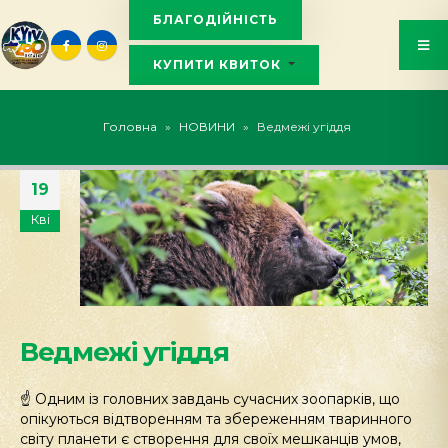
БЛАГОДІЙНІСТЬ
КУПИТИ КВИТОК
KYIVZOO_BOT
Головна
»
НОВИНИ
»
Ведмежі угіддя
19
Кві
Ведмежі угіддя
☝️ Одним із головних завдань сучасних зоопарків, що
опікуються відтворенням та збереженням тваринного
світу планети є створення для своїх мешканців умов,