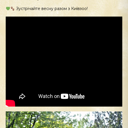
Зустрічайте весну разом з Київзоо!