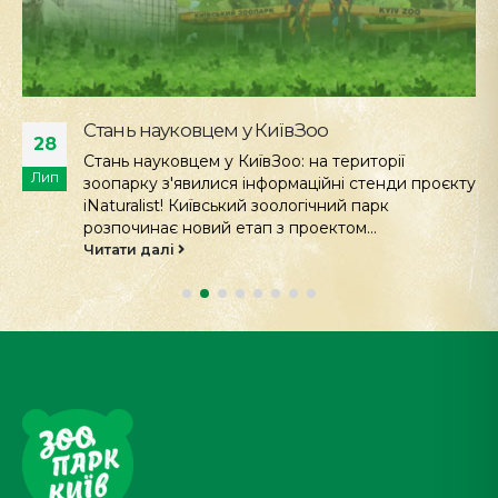
Стань науковцем у КиївЗоо
28
Стань науковцем у КиївЗоо: на території
Лип
зоопарку з'явилися інформаційні стенди проєкту
iNaturalist! Київський зоологічний парк
розпочинає новий етап з проектом...
Читати далі