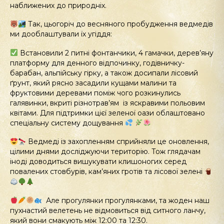
наближених до природніх.
Так, цьогоріч до весняного пробудження ведмедів
ми дооблаштували їх угіддя:
Встановили 2 питні фонтанчики, 4 гамачки, дерев’яну
платформу для денного відпочинку, годівничку-
барабан, альпійську гірку, а також досипали лісовий
ґрунт, який рясно засадили кущами малини та
фруктовими деревами поміж чого розкинулись
галявинки, вкриті різнотрав’ям із яскравими польовим
квітами. Для підтримки цієї зеленої оази облаштовано
спеціальну систему дощування
Ведмеді із захопленням сприйняли це оновлення,
цілими днями досліджуючи територію. Тож глядачам
іноді доводиться вишукувати клишоногих серед
повалених стовбурів, кам’яних гротів та лісової зелені
Але прогулянки прогулянками, та жоден наш
пухнастий велетень не відмовиться від ситного ланчу,
який вони смакують між 12:00 та 12:30.