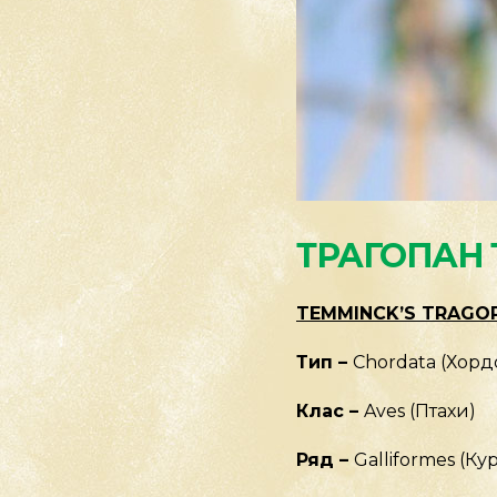
ТРАГОПАН 
TEMMINCK’S TRAGO
Тип –
Chordata (Хорд
Клас –
Aves (Птахи)
Ряд –
Galliformes (Ку