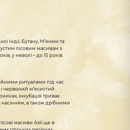
ої Індії, Бутану, М’янми та
 густим лісовим масивам з
в, у неволі – до 15 років.
ційними ритуалами під час
 і червоний м’ясистий
арниках, інкубація триває
, насінням, а також дрібними
ісові масиви Азії ще в
их гірських регіонах.