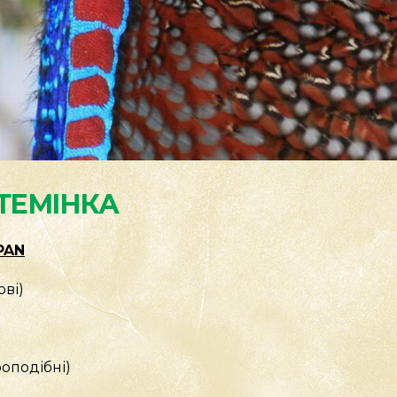
ТЕМІНКА
PAN
ові)
роподібні)