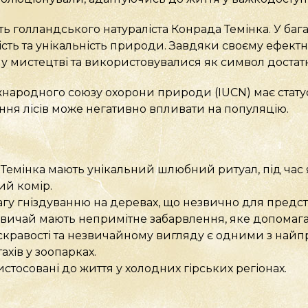
ь голландського натураліста Конрада Темінка. У баг
сть та унікальність природи. Завдяки своєму ефект
у мистецтві та використовувалися як символ достатк
жнародного союзу охорони природи (IUCN) має стату
ння лісів може негативно впливати на популяцію.
 Темінка мають унікальний шлюбний ритуал, під час
ий комір.
гу гніздуванню на деревах, що незвично для предст
звичай мають непримітне забарвлення, яке допомага
скравості та незвичайному вигляду є одними з най
хів у зоопарках.
стосовані до життя у холодних гірських регіонах.