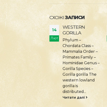
СХОЖІ
ЗАПИСИ
WESTERN
МАВПА-ГУСАР
14
GORILLA
PATAS MONKEY
т
Лют
Phylum –
Тип – Хордові
Chordata Class –
(Chordata) Клас –
Mammalia Order –
Ссавці (Mammalia)
Primates Family –
Ряд – Примати
Hominidae Genus –
(Primates) Родина
Gorilla Species –
– Мартишкові
Gorilla gorilla The
(Cercopithecidae)
western lowland
Рід – Erythrocebus
gorilla is
Вид –
distributed...
Erythrocebus
patas Мавпа-
Читати далі
гусар...