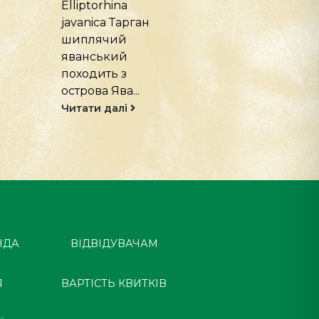
Gromphadorhina
Вид: Grammos
Вид –
rosea Павук
Gromphadorhina...
чилійський
рожевий меш
Читати далі
у посушливих..
Читати далі
НДА
ВІДВІДУВАЧАМ
Я
ВАРТІСТЬ КВИТКІВ