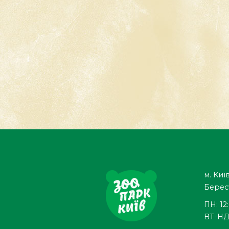
Читати далі
м. Київ
Берес
ПН: 12
ВТ-НД: