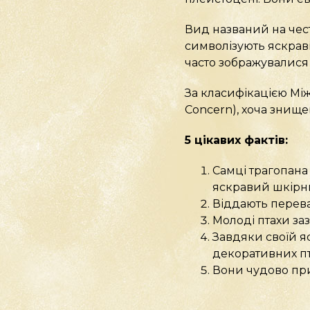
Вид названий на чест
символізують яскраві
часто зображувалися 
За класифікацією Мі
Concern), хоча знище
5 цікавих фактів:
Самці трагопана
яскравий шкірн
Віддають перева
Молоді птахи за
Завдяки своїй я
декоративних пта
Вони чудово при