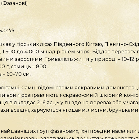
 (Фазанові)
nckii
ає у гірських лісах Південного Китаю, Північно-Східн
д 1 500 до 4 000 м над рівнем моря. Віддає перевагу
ими заростями. Тривалість життя у природі – 10–12 рокі
00 г, самиць – 800
а – 60–70 см.
олігамні. Самці відомі своїми яскравими демонстра
ли вони розправляють яскраво-синій шкірний комір
иця відкладає 2–6 яєць у гніздо на деревах або у чаг
птахи всеїдні, харчуються ягодами, листям, бруньками
 найдавніших груп фазанових, їхні предки населяли л
олюціонували, адаптуючись до життя у важкодоступн