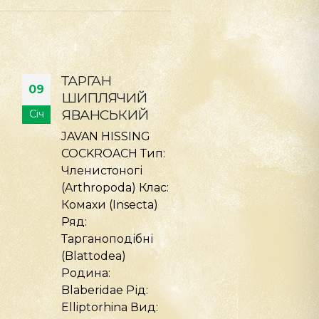
ТАРГАН
ПАВУК
09
09
ШИПЛЯЧИЙ
ЧИЛІЙСЬКИ
ТИГРОВИЙ
РОЖЕВИЙ
Січ
Січ
TIGER HISSING
CHILEAN ROS
COCKROACH Тип –
TARANTULA Ти
Членистоногі
Членистоногі
(Arthropoda) Клас
(Arthropoda) К
– Комахи (Insecta)
Павукоподібн
Ряд –
(Arachnida) Ря
Тарганоподібні
Павуки (Arane
(Blattodea)
Родина: Паву
Родина –
птахоїди
Бластомеріди
(Theraphosidae
(Blaberidae) Рід –
Рід: Grammost