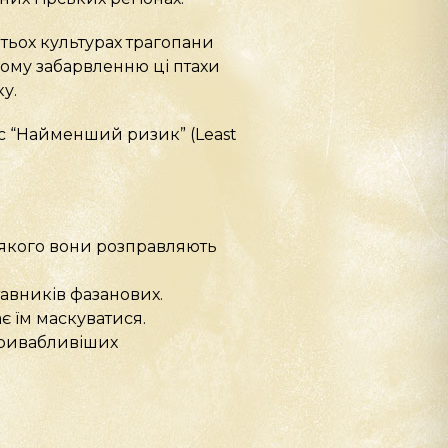
атьох культурах трагопани
ному забарвленню ці птахи
у.
с “Найменший ризик” (Least
 якого вони розправляють
авників фазанових.
є їм маскуватися.
привабливіших