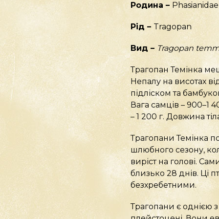
Родина –
Phasianidae
Рід –
Tragopan
Вид –
Tragopan temmi
Трагопан Темінка мешк
Непалу на висотах ві
підліском та бамбуков
Вага самців – 900–1 4
– 1 200 г. Довжина тіл
Трагопани Темінка п
шлюбного сезону, ко
виріст на голові. Сам
близько 28 днів. Ці 
безхребетними.
Трагопани є однією з
плейстоцені. Вони ев