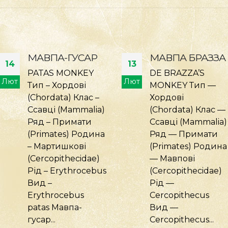
МАВПА БРАЗЗА
ТАРГАН
13
09
ШИПЛЯЧИЙ
DE BRAZZA’S
ЯВАНСЬКИЙ
Лют
Січ
MONKEY Тип —
Хордові
JAVAN HISSING
(Chordata) Клас —
COCKROACH Тип:
Ссавці (Mammalia)
Членистоногі
Ряд — Примати
(Arthropoda) Клас:
(Primates) Родина
Комахи (Insecta)
— Мавпові
Ряд:
(Cercopithecidae)
Тарганоподібні
Рід —
(Blattodea)
Cercopithecus
Родина:
Вид —
Blaberidae Рід:
Cercopithecus...
Elliptorhina Вид: