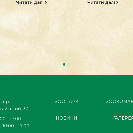
Elliptorhina
Читати далі
javanica Тарган
шиплячий
яванський
походить з
острова Ява...
Читати далі
, пр.
ЗООПАРК
ЗООКОМА
тейський, 32
НОВИНИ
ГАЛЕРЕ
:00 - 17:00
 10:00 - 17:00