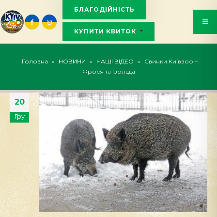
БЛАГОДІЙНІСТЬ
КУПИТИ КВИТОК
KYIVZOO_BOT
Головна
»
НОВИНИ
»
НАШІ ВІДЕО
»
Свинки Київзоо –
Фрося та Ізольда
20
Гру