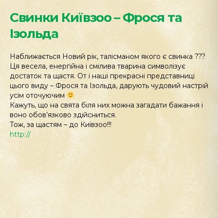
Свинки Київзоо – Фрося та
Ізольда
Наближається Новий рік, талісманом якого є свинка ???
Ця весела, енергійна і смілива тварина символізує
достаток та щастя. От і наші прекрасні представниці
цього виду – Фрося та Ізольда, дарують чудовий настрій
усім оточуючим
Кажуть, що на свята біля них можна загадати бажання і
воно обов’язково здійсниться.
Тож, за щастям – до Київзоо!!!
http://