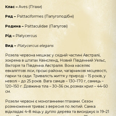
Клас –
Aves (Птахи)
Ряд –
Psittaciformes (Папугоподібні)
Родина –
Psittaculidae (Папугові)
Рід –
Platycercus
Вид –
Platycercus
elegans
Розела червона мешкає у східній частині Австралії,
зокрема в штатах Квінсленд, Новий Південний Уельс,
Вікторія та Південна Австралія. Вона населяє
евкаліптові ліси, гірські райони, чагарникові місцевості,
парки та сади. Тривалість життя у природі – 15 років, у
неволі – до 25 років. Вага самців – 130–170 г, самиць –
120–150 г. Довжина тіла – 30–36 см, розмах крил – 44–50
см.
Розели червоні є моногамними птахами. Сезон
розмноження триває з вересня по лютий. Самка
відкладає 4–8 яєць у дупло дерева та висиджує їх 19–21