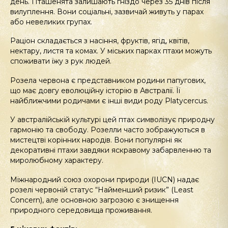
день. Пташенята залишають гніздо через 35 днів після
вилуплення. Вони соціальні, зазвичай живуть у парах
або невеликих групах.
Раціон складається з насіння, фруктів, ягід, квітів,
нектару, листя та комах. У міських парках птахи можуть
споживати їжу з рук людей.
Розела червона є представником родини папугових,
що має довгу еволюційну історію в Австралії. Її
найближчими родичами є інші види роду Platycercus.
У австралійській культурі цей птах символізує природну
гармонію та свободу. Розелли часто зображуються в
мистецтві корінних народів. Вони популярні як
декоративні птахи завдяки яскравому забарвленню та
миролюбному характеру.
Міжнародний союз охорони природи (IUCN) надає
розелі червоній статус “Найменший ризик” (Least
Concern), але основною загрозою є знищення
природного середовища проживання.