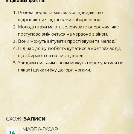
5 цікавих фактів:
Розела червона має кілька підвидів, що
відрізняються відтінками забарвлення.
Молоді птахи мають зеленувате оперення, яке
поступово змінюється на червоне з віком.
Вони можуть імітувати прості звуки та мелодії.
Під час дощу люблять купатися в краплях води,
що збираються на листі дерев.
Завдяки сильним лапам можуть пересуватися по
гілках і шукати їжу догори ногами.
СХОЖІ
ЗАПИСИ
МАВПА-ГУСАР
14