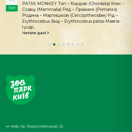
PATAS MONKEY Тип – Хордові (Chordata) Клас –
Лют
Ссавці (Mammalia) Ряд – Примати (Primates)
Родина – Мартишкові (Cercopithecidae) Рід –
Erythrocebus Вид – Erythrocebus patas Мавпа-
гусар...
Читати далі
м. Київ, пр. Берестейський, 32