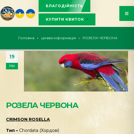
БЛАГОДІЙНІСТЬ
КУПИТИ КВИТОК
KYIVZOO_BOT
Головна
»
цікава інформація
»
РОЗЕЛА ЧЕРВОНА
19
Кві
РОЗЕЛА ЧЕРВОНА
CRIMSON ROSELLA
Тип –
Chordata (Хордові)