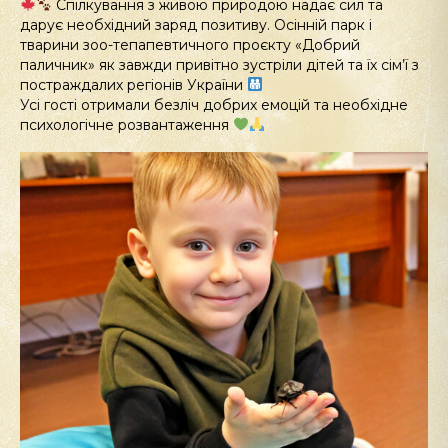
Спілкування з живою природою надає сил та
дарує необхідний заряд позитиву. Осінній парк і
тварини зоо-тепапевтичного проєкту «Добрий
паличник» як завжди привітно зустріли дітей та їх сім’ї з
постраждалих регіонів України
Усі гості отримали безліч добрих емоцій та необхідне
психологічне розвантаження