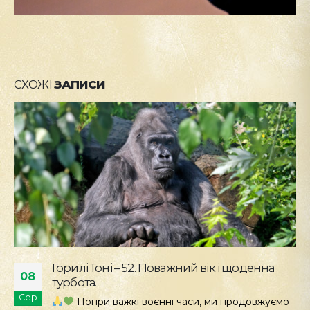
СХОЖІ
ЗАПИСИ
Місія – збереження: повертаємо рідкісних
04
хом’яків у Тарутинський степ
Сер
Київський зоопарк продовжує працювати