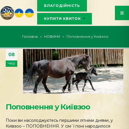
БЛАГОДІЙНІСТЬ
КУПИТИ КВИТОК
KYIVZOO_BOT
Головна
»
НОВИНИ
»
Поповнення у Київзоо
08
Чер
Поповнення у Київзоо
Поки ви насолоджуєтесь першими літніми днями, у
Київзоо – ПОПОВНЕННЯ. У сім`ї поні народилося