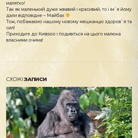
малятко!
Так як маленький дуже жвавий і красивий, то і ім`я йому
дали відповідне – Майбах
Тож, побажаємо нашому новому мешканцю здоров`я та
сил!
Приходьте до Київзоо і подивіться на цього малюка
власними очима!
СХОЖІ
ЗАПИСИ