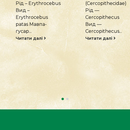
(Cercopithecidae)
Тарганоподібні
Рід —
(Blattodea)
Cercopithecus
Родина:
Вид —
Blaberidae Рід:
Cercopithecus...
Elliptorhina Вид:
Elliptorhina
Читати далі
javanica Тарган
шиплячий
яванський
походить з
острова Ява...
Читати далі