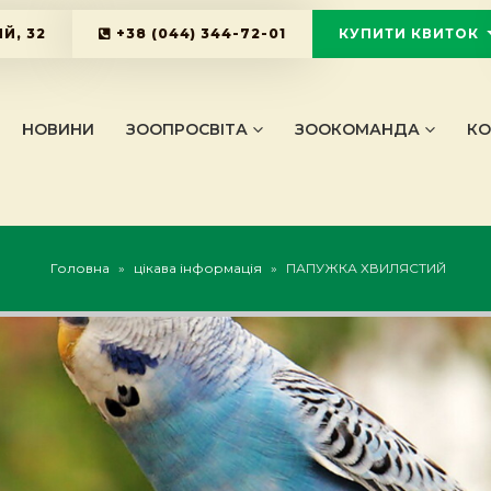
Й, 32
+38 (044) 344-72-01
КУПИТИ КВИТОК
KYIVZOO_B
НОВИНИ
ЗООПРОСВІТА
ЗООКОМАНДА
КО
Головна
»
цікава інформація
»
ПАПУЖКА ХВИЛЯСТИЙ