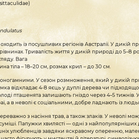
sittaculidae)
undulatus
ходить із посушливих регіонів Австралії. У дикій пр
рівнинах. Тривалість життя у дикій природі до 5–8 рокі
ляду. Вага
ина тіла – 18–20 см, розмах крил – до 30 см.
моногамними. У сезон розмноження, який у дикій пр
мка відкладає 4-8 яєць у дуплі дерева чи підходящом
олоді пташенята залишають гніздо через 4–5 тижнів.
аї, а в неволі є соціальними, добре ладнають із людь
ереважно з насіння трав, а також злаків. У неволі мо
 суміші. Папужки хвилясті — одні з найпопулярніших д
шніх улюбленців завдяки яскравому оперенню, мален
 часто фігурують у мистецтві й літературі, символізу