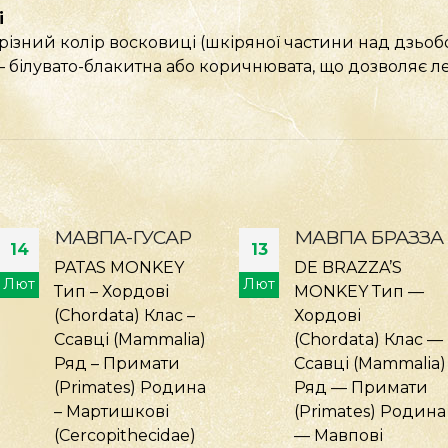
і
 різний колір восковиці (шкіряної частини над дзьоб
— білувато-блакитна або коричнювата, що дозволяє ле
МАВПА БРАЗЗА
ТАРГАН
13
09
ШИПЛЯЧИЙ
DE BRAZZA’S
ЯВАНСЬКИЙ
Лют
Січ
MONKEY Тип —
Хордові
JAVAN HISSING
(Chordata) Клас —
COCKROACH Тип:
Ссавці (Mammalia)
Членистоногі
Ряд — Примати
(Arthropoda) Клас:
(Primates) Родина
Комахи (Insecta)
— Мавпові
Ряд: