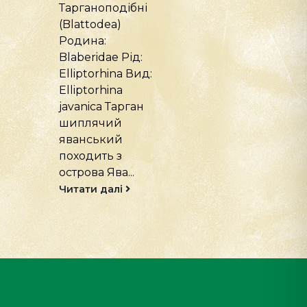
Тарганоподібні
Павуки (Arane
(Blattodea)
Родина: Паву
Родина –
птахоїди
Бластомеріди
(Theraphosidae
(Blaberidae) Рід –
Рід: Grammost
Gromphadorhina
Вид: Grammos
Вид –
rosea Павук
Gromphadorhina...
чилійський
рожевий меш
Читати далі
у посушливих..
Читати далі