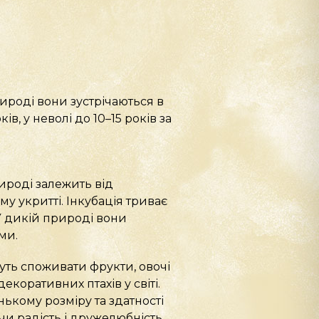
ироді вони зустрічаються в
в, у неволі до 10–15 років за
ироді залежить від
у укритті. Інкубація триває
 У дикій природі вони
ми.
жуть споживати фрукти, овочі
екоративних птахів у світі.
ькому розміру та здатності
ючи радість і дружелюбність.