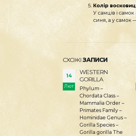
Колір восковиц
У самців і самок
синя, а у самок 
СХОЖІ
ЗАПИСИ
WESTERN
МАВПА-ГУСАР
14
GORILLA
PATAS MONKEY
т
Лют
Phylum –
Тип – Хордові
Chordata Class –
(Chordata) Клас –
Mammalia Order –
Ссавці (Mammalia)
Primates Family –
Ряд – Примати
Hominidae Genus –
(Primates) Родина
Gorilla Species –
– Мартишкові
Gorilla gorilla The
(Cercopithecidae)