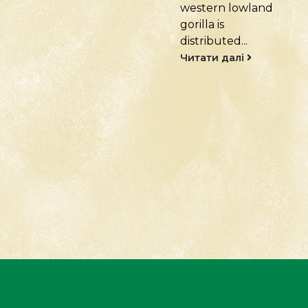
western lowland
Рід – Erythrocebus
gorilla is
Вид –
distributed...
Erythrocebus
patas Мавпа-
Читати далі
гусар...
Читати далі