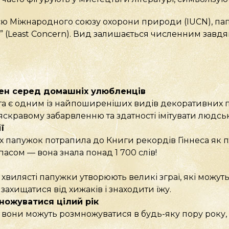
ією Міжнародного союзу охорони природи (IUCN), пап
 (Least Concern). Вид залишається численним завдя
ен серед домашніх улюбленців
а є одним із найпоширеніших видів декоративних птах
яскравому забарвленню та здатності імітувати людсь
ї
х папужок потрапила до Книги рекордів Гіннеса як п
асом — вона знала понад 1 700 слів!
хвилясті папужки утворюють великі зграї, які можуть
захищатися від хижаків і знаходити їжу.
ножуватися цілий рік
 вони можуть розмножуватися в будь-яку пору року, 