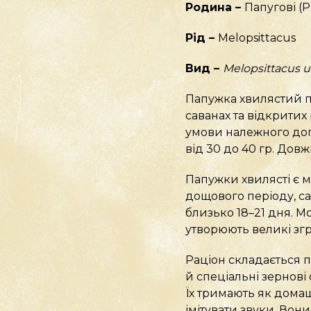
Родина –
Папугові (P
Рід –
Melopsittacus
Вид –
Melopsittacus 
Папужка хвилястий по
саванах та відкритих 
умови належного дог
від 30 до 40 гр. Довж
Папужки хвилясті є 
дощового періоду, са
близько 18–21 дня. М
утворюють великі згр
Раціон складається п
й спеціальні зернові
Їх тримають як дома
імітувати звуки. Вони