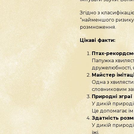
Згідно з класифікац
“найменшого ризику”
розмноження.
Цікаві факти:
Птах-рекордсм
Папужка хвиляст
дружелюбності, 
Майстер імітаці
Одна з хвилясти
словниковим зап
Природні зграї
У дикій природі 
Це допомагає їм 
Здатність розм
У дикій природі
їжі.