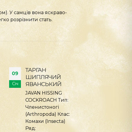
ом). У самців вона яскраво-
гко розрізнити стать.
ТАРГАН
ПАВУК
09
09
ШИПЛЯЧИЙ
ЧИЛІЙСЬКИ
ТИГРОВИЙ
РОЖЕВИЙ
Січ
Січ
TIGER HISSING
CHILEAN ROS
COCKROACH Тип –
TARANTULA Ти
Членистоногі
Членистоногі
(Arthropoda) Клас
(Arthropoda) К
– Комахи (Insecta)
Павукоподібн
Ряд –
(Arachnida) Ря