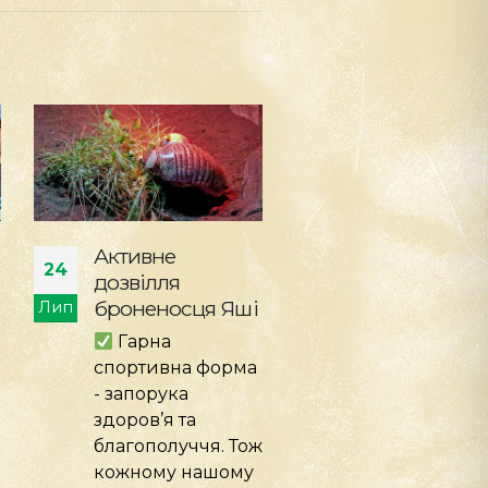
Мистецтво,
Міжнародна
22
21
натхненне
співпраця
тваринами
заради
Лип
Лип
добробуту
КиївЗоо
тварин
підтримує
мистецькі
На
ініціативи, що
Міжнародном
ж
привертають
конгресі
увагу до краси,
UVMF&VNAU 2