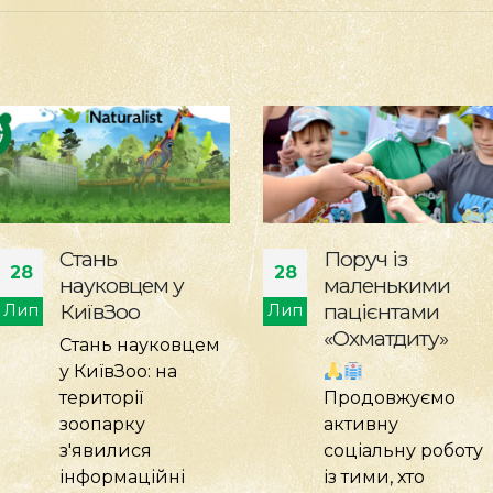
Поруч із
Активне
28
24
маленькими
дозвілля
пацієнтами
броненосця Яші
Лип
Лип
«Охматдиту»
Гарна
спортивна форма
Продовжуємо
- запорука
активну
здоров’я та
соціальну роботу
благополуччя. То
із тими, хто
кожному нашому