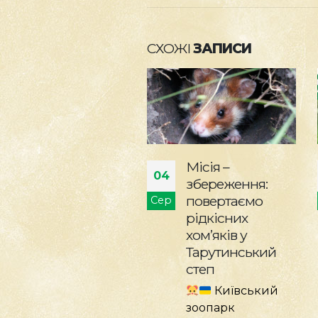
СХОЖІ
ЗАПИСИ
Місія –
Стань
28
збереження:
науковцем у
повертаємо
КиївЗоо
р
Лип
рідкісних
Стань науковцем
хом’яків у
у КиївЗоо: на
Тарутинський
території
степ
зоопарку
Київський
з'явилися
зоопарк
інформаційні