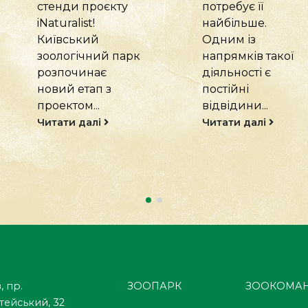
потребує її
мешканцю ми
найбільше.
створюємо умови
Одним із
для активного
напрямків такої
дозвілля.
...
діяльності є
Читати далі
постійні
відвідини...
Читати далі
, пр.
ЗООПАРК
ЗООКОМА
тейський, 32