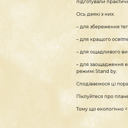
підготували практичні
Ось деякі з них:
– для збереження тепл
– для кращого освітл
– для ощадливого вик
– для заощадження е
режимі Stand by.
Сподіваємося ці пора
Піклуйтеся про планет
Тому що екологічно =