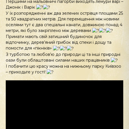
Першими на мальовничі пагорби виходять лемури варі –
Джонік і Варік
У їх розпорядженні аж два зелених острівця площами 25
та 50 квадратних метрів. Для переміщення між новими
оселями тут є два спеціальні канати, довжиною понад 4
метри, які було закріплено між деревами
Примати мають свій затишний будиночок для
відпочинку, дерев’яний грибок від спеки і дощу та
помости для «пікніків»
З турботою та любов’ю до природи ці та інші природні
оази були облаштовані силами наших працівників
І побачити цю красу можна на нижньому парку Київзоо
– приходьте у гості!