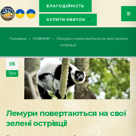
БЛАГОДІЙНІСТЬ
КУПИТИ КВИТОК
KYIVZOO_BOT
Головна
»
НОВИНИ
»
Лемури повертаються на свої зелені
острівці!
05
Тра
Лемури повертаються на свої
зелені острівці!