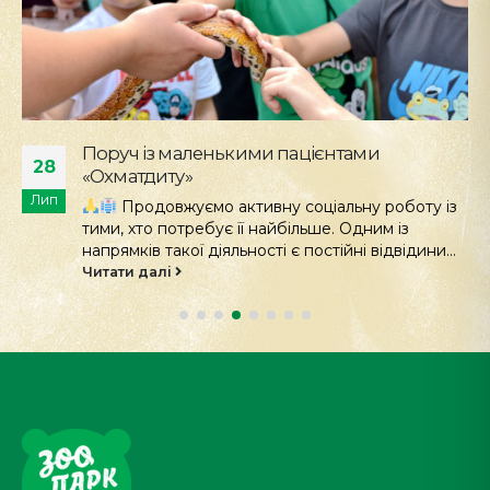
Активне дозвілля броненосця Яші
24
Гарна спортивна форма - запорука здоров’я
Лип
та благополуччя. Тож кожному нашому
мешканцю ми створюємо умови для активного
дозвілля.
...
Читати далі