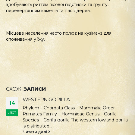
здобувають риттям лісової підстилки та ґрунту,
перевертанням каменів та гілок дерев.
Місцеве населення часто полює на кузіманз для
споживання у їжу.
СХОЖІ
ЗАПИСИ
WESTERN GORILLA
14
Phylum – Chordata Class – Mammalia Order –
Лют
Primates Family – Hominidae Genus – Gorilla
Species – Gorilla gorilla The western lowland gorilla
is distributed...
Читати далі