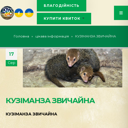
БЛАГОДІЙНІСТЬ
КУПИТИ КВИТОК
KYIVZOO_BOT
Головна
»
цікава інформація
»
КУЗІМАНЗА ЗВИЧАЙНА
17
Сер
КУЗІМАНЗА ЗВИЧАЙНА
КУЗІМАНЗА ЗВИЧАЙНА