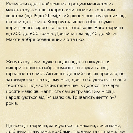
Кузіманзи одні з найменших в родині мангустових,
мають струнке тіло з короткими лапими і коротким
хвостом (від 15 до 21 см), який рівномірно звужується від
основи до кінчика. Колір хутра являє собою суміш
коричневого, сірого та жовтого кольорів. Вага тварини
від 300 до 800 грамів. Довжина тіла від 40 до 56 см.
Мають добре розвинений зір та нюх.
Живуть групами, дуже соціальні, для спілкування
використовують найрізноманітніші звуки: гавкіт,
гарчання та свист. Активні в денний час, як правило, не
затримуються на одному місці довго і блукають по своїй
території. Під час таких переміщень дорослі по черзі
носять малюків. Вагітність самки триває 1,5-2 місяці,
народжуються від 1-4 малюків. Тривалість життя 4-7
років.
Це всеїдні тварини, харчуються комахами, личинками,
дрібними плазунами, крабами, плодами та ягодами. Їжу