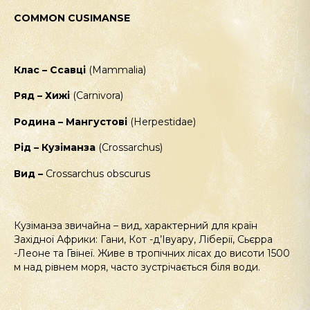
COMMON CUSIMANSE
Клас – Ссавці
(Mammalia)
Ряд – Хижі
(Carnivora)
Родина – Мангустові
(Herpestidae)
Рід – Кузіманза
(Crossarchus)
Вид –
Crossarchus obscurus
Кузіманза звичайна – вид, характерний для країн
Західної Африки: Гани, Кот -д’Івуару, Ліберії, Сьєрра
-Леоне та Гвінеї. Живе в тропічних лісах до висоти 1500
м над рівнем моря, часто зустрічається біля води.