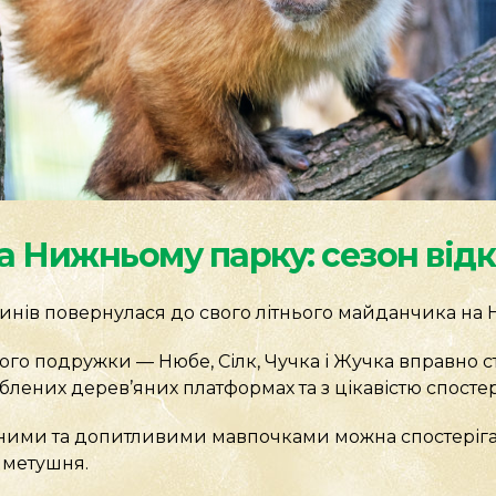
 Нижньому парку: сезон відк
нів повернулася до свого літнього майданчика на 
го подружки — Нюбе, Сілк, Чучка і Жучка вправно стр
лених дерев’яних платформах та з цікавістю спостер
ими та допитливими мавпочками можна спостерігат
 метушня.