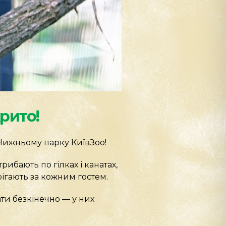
рито!
Нижньому парку КиївЗоо!
ибають по гілках і канатах,
ігають за кожним гостем.
и безкінечно — у них