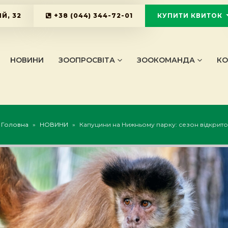
Й, 32
+38 (044) 344-72-01
КУПИТИ КВИТОК
KYIVZOO_B
НОВИНИ
ЗООПРОСВІТА
ЗООКОМАНДА
КО
Головна
»
НОВИНИ
»
Капуцини на Нижньому парку: сезон відкрито