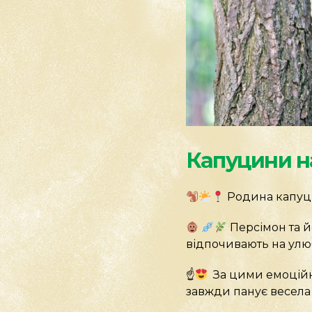
Капуцини на
Родина капуци
Персімон та йо
відпочивають на улюб
☝
За цими емоційн
завжди панує весела