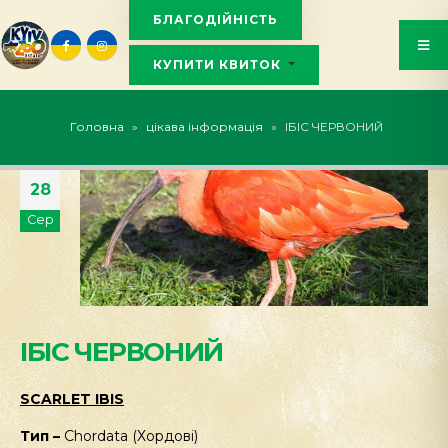
БЛАГОДІЙНІСТЬ
КУПИТИ КВИТОК
KYIVZOO_BOT
Головна
»
цікава інформація
»
ІБІС ЧЕРВОНИЙ
28
Сер
ІБІС ЧЕРВОНИЙ
SCARLET IBIS
Тип –
Chordata (Хордові)