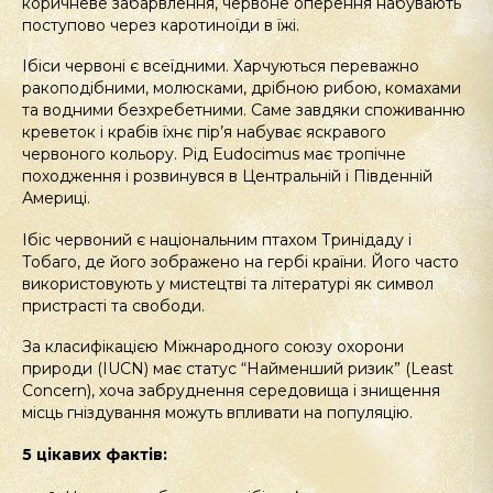
коричневе забарвлення, червоне оперення набувають
поступово через каротиноїди в їжі.
Ібіси червоні є всеїдними. Харчуються переважно
ракоподібними, молюсками, дрібною рибою, комахами
та водними безхребетними. Саме завдяки споживанню
креветок і крабів їхнє пір’я набуває яскравого
червоного кольору. Рід Eudocimus має тропічне
походження і розвинувся в Центральній і Південній
Америці.
Ібіс червоний є національним птахом Тринідаду і
Тобаго, де його зображено на гербі країни. Його часто
використовують у мистецтві та літературі як символ
пристрасті та свободи.
За класифікацією Міжнародного союзу охорони
природи (IUCN) має статус “Найменший ризик” (Least
Concern), хоча забруднення середовища і знищення
місць гніздування можуть впливати на популяцію.
5 цікавих фактів: