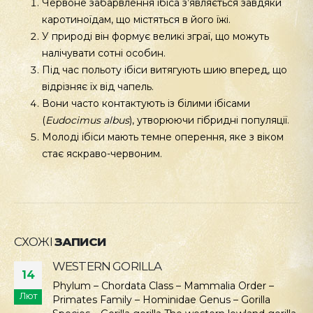
Червоне забарвлення ібіса з’являється завдяки
каротиноїдам, що містяться в його їжі.
У природі він формує великі зграї, що можуть
налічувати сотні особин.
Під час польоту ібіси витягують шию вперед, що
відрізняє їх від чапель.
Вони часто контактують із білими ібісами
(
Eudocimus
albus
), утворюючи гібридні популяції.
Молоді ібіси мають темне оперення, яке з віком
стає яскраво-червоним.
СХОЖІ
ЗАПИСИ
WESTERN GORILLA
14
Phylum – Chordata Class – Mammalia Order –
Лют
Primates Family – Hominidae Genus – Gorilla