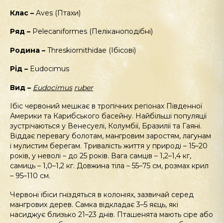
Клас –
Aves (Птахи)
Ряд –
Pelecaniformes (Пеліканоподібні)
Родина –
Threskiornithidae (Ібісові)
Рід –
Eudocimus
Вид –
Eudocimus
ruber
Ібіс червоний мешкає в тропічних регіонах Південної
Америки та Карибського басейну. Найбільші популяції
зустрічаються у Венесуелі, Колумбії, Бразилії та Гаяні.
Віддає перевагу болотам, мангровим заростям, лагунам
і мулистим берегам. Тривалість життя у природі – 15–20
років, у неволі – до 25 років. Вага самців – 1,2–1,4 кг,
самиць – 1,0–1,2 кг. Довжина тіла – 55–75 см, розмах крил
– 95–110 см.
Червоні ібіси гніздяться в колоніях, зазвичай серед
мангрових дерев. Самка відкладає 3–5 яєць, які
насиджує близько 21–23 днів. Пташенята мають сіре або