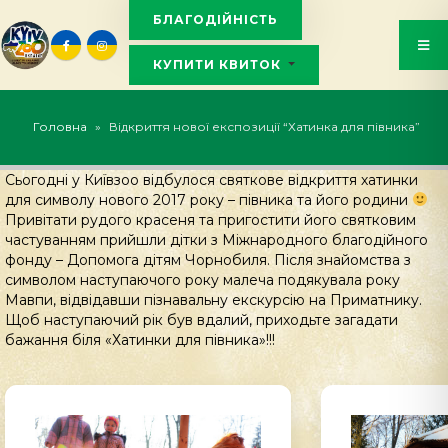
БЛАГОДІЙНІСТЬ
КУПИТИ КВИТОК
KYIVZOO_BOT
Головна
»
Відкриття нової експозиції “Хатинка для півника”
Сьогодні у Київзоо відбулося святкове відкриття хатинки
для символу нового 2017 року – півника та його родини
Привітати рудого красеня та пригостити його святковим
частуванням прийшли дітки з Міжнародного благодійного
фонду – Допомога дітям Чорнобиля. Після знайомства з
символом наступаючого року малеча подякувала року
Мавпи, відвідавши пізнавальну екскурсію на Приматнику.
Щоб наступаючий рік був вдалий, приходьте загадати
бажання біля «Хатинки для півника»!!!