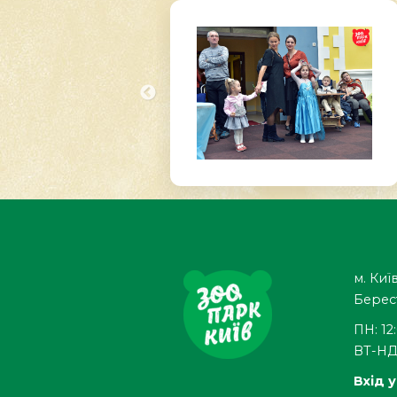
м. Київ
Берес
ПН: 12
ВТ-НД:
Вхід у