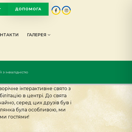
ДОПОМОГА
OT
НТАКТИ
ГАЛЕРЕЯ
й з інвалідністю
ворічне інтерактивне свято з
літацію в центрі. До свята
айно, серед цих друзів був і
улянка була особливою, ми
ми гостями!