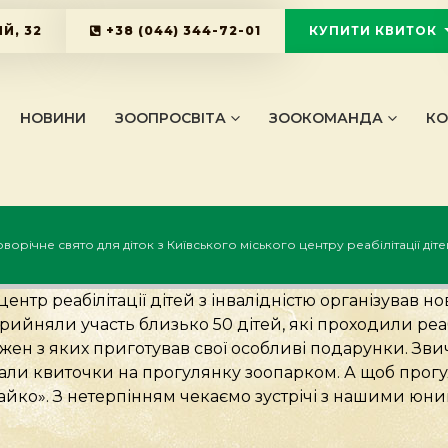
Й, 32
+38 (044) 344-72-01
КУПИТИ КВИТОК
KYIVZOO_B
НОВИНИ
ЗООПРОСВІТА
ЗООКОМАНДА
КО
ворічне свято для діток з Київського міського центру реабілітації діте
ентр реабілітації дітей з інвалідністю організував но
ийняли участь близько 50 дітей, які проходили реабі
жен з яких приготував свої особливі подарунки. Звич
мали квиточки на прогулянку зоопарком. А щоб прог
йко». З нетерпінням чекаємо зустрічі з нашими юни