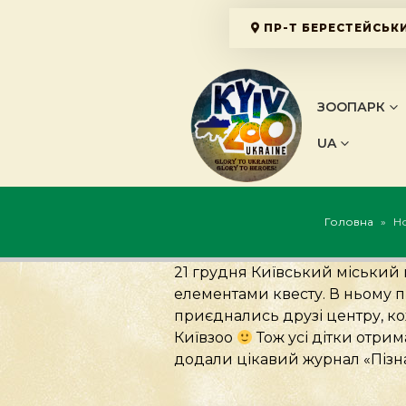
ПР-Т БЕРЕСТЕЙСЬКИ
ЗООПАРК
UA
Головна
»
Но
21 грудня Київський міський ц
елементами квесту. В ньому пр
приєднались друзі центру, ко
Київзоо
Тож усі дітки отри
додали цікавий журнал «Пізна