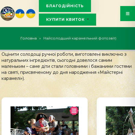
БЛАГОДІЙНІСТЬ
КУПИТИ КВИТОК
KYIVZOO_BOT
Головна
»
Найсолодший карамельний фотозвіт)
Оцінити солодощі ручної роботи, виготовлені виключно з
натуральних інгредієнтів
,
сьогодні довелося самим
маленьким –
с
аме діти стали головними і бажаними гостями
на святі
,
присвяченому до дня народження «Майстерні
карамелі»
).