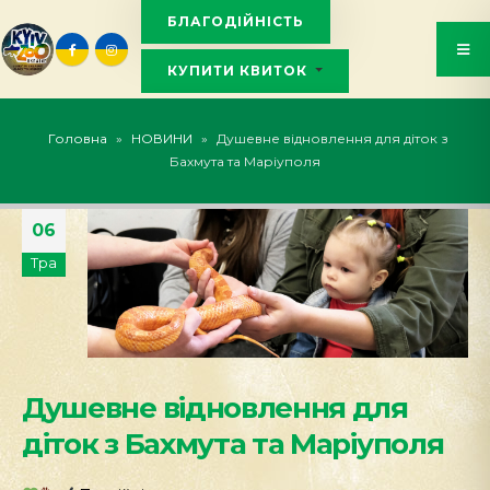
БЛАГОДІЙНІСТЬ
КУПИТИ КВИТОК
KYIVZOO_BOT
Головна
»
НОВИНИ
»
Душевне відновлення для діток з
Бахмута та Маріуполя
06
Тра
Душевне відновлення для
діток з Бахмута та Маріуполя