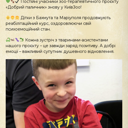
Постійні учасники зоо-терапевтичного проєкту
«Добрий паличник» знову у КиївЗоо!
Дітки з Бахмута та Маріуполя продовжують
реабілітаційний курс, оздоровлюючи свій
психоемоційний стан.
Кожна зустріч з тваринами-асистентами
нашого проєкту – це завжди заряд позитиву. А добрі
емоції – важливий супутник душевного відновлення.