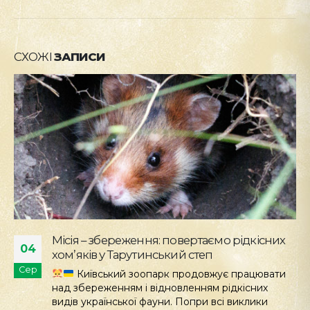
СХОЖІ
ЗАПИСИ
Стань науковцем у КиївЗоо
28
Стань науковцем у КиївЗоо: на території
Лип
зоопарку з'явилися інформаційні стенди проєкту
iNaturalist! Київський зоологічний парк
розпочинає новий етап з проектом...