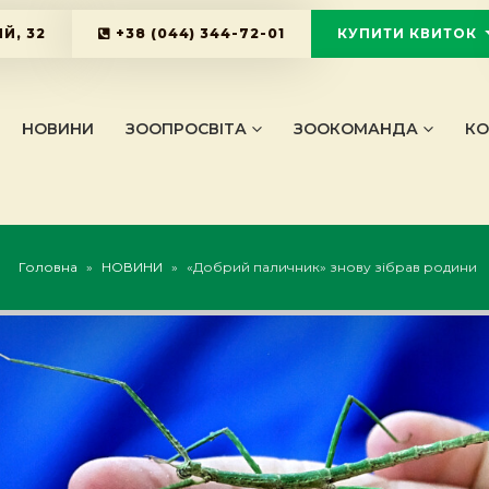
Й, 32
+38 (044) 344-72-01
КУПИТИ КВИТОК
KYIVZOO_B
НОВИНИ
ЗООПРОСВІТА
ЗООКОМАНДА
КО
Головна
»
НОВИНИ
»
«Добрий паличник» знову зібрав родини