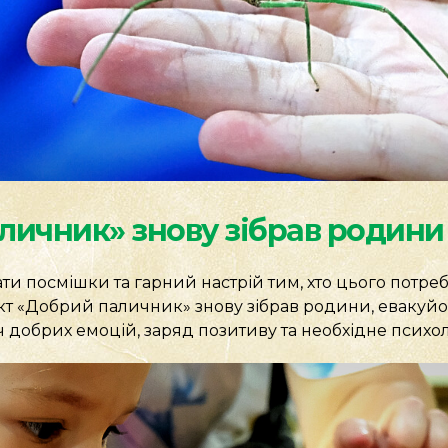
личник» знову зібрав родини
и посмішки та гарний настрій тим, хто цього потре
 «Добрий паличник» знову зібрав родини, евакуйова
ч добрих емоцій, заряд позитиву та необхідне псих