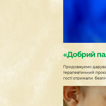
«Добрий па
Продовжуємо даруват
терапевтичний проєкт
гості отримали безлі