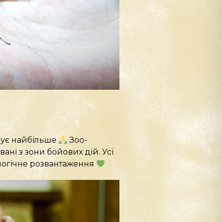
бує найбільше
Зоо-
ні з зони бойових дій. Усі
ологічне розвантаження