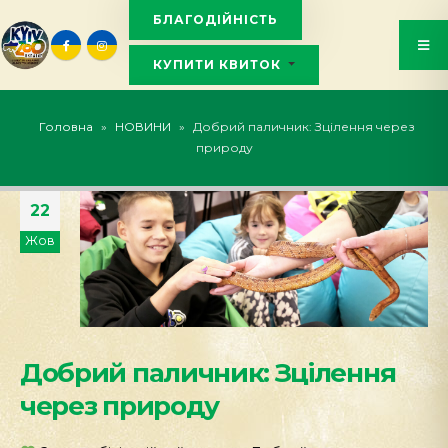
БЛАГОДІЙНІСТЬ
КУПИТИ КВИТОК
KYIVZOO_BOT
Головна
»
НОВИНИ
»
Добрий паличник: Зцілення через
природу
22
Жов
Добрий паличник: Зцілення
через природу