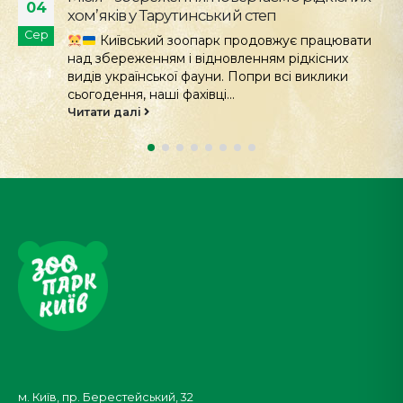
28
Стань науковцем у КиївЗоо: на території
Лип
зоопарку з'явилися інформаційні стенди проєкту
iNaturalist! Київський зоологічний парк
розпочинає новий етап з проектом...
Читати далі
м. Київ, пр. Берестейський, 32