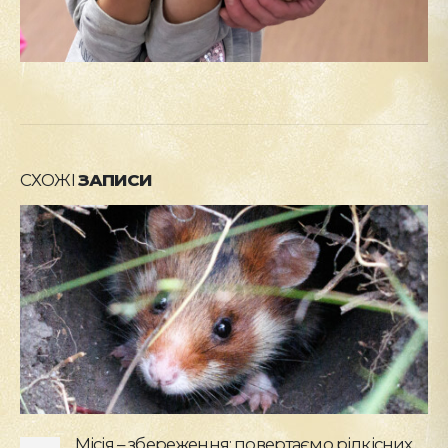
СХОЖІ
ЗАПИСИ
Стань науковцем у КиївЗоо