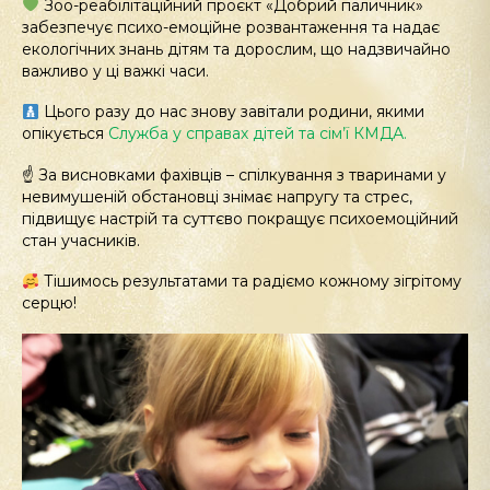
Зоо-реабілітаційний проєкт «Добрий паличник»
забезпечує психо-емоційне розвантаження та надає
екологічних знань дітям та дорослим, що надзвичайно
важливо у ці важкі часи.
Цього разу до нас знову завітали родини, якими
опікується
Служба у справах дітей та сім’ї КМДА.
☝️ За висновками фахівців – спілкування з тваринами у
невимушеній обстановці знімає напругу та стрес,
підвищує настрій та суттєво покращує психоемоційний
стан учасників.
Тішимось результатами та радіємо кожному зігрітому
серцю!