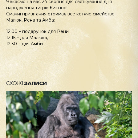
Чекаємо на вас 24 серпня для святкування дня
народження тигрів Київзоо!
Смачні привітання отримає все котяче сімейство:
Малюк, Рена та Амба:
12:00 – подарунок для Рени;
12:15 – для Малюка;
12:30 – для Амби.
СХОЖІ
ЗАПИСИ