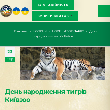
БЛАГОДІЙНІСТЬ
КУПИТИ КВИТОК
KYIVZOO_BOT
Головна
»
НОВИНИ
»
НОВИНИ ЗООПАРКУ
»
День
народження тигрів Київзоо
23
Сер
День народження тигрів
Київзоо