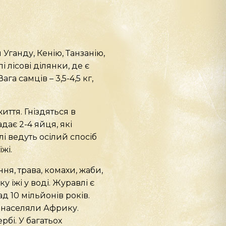
ганду, Кенію, Танзанію,
і лісові ділянки, де є
га самців – 3,5-4,5 кг,
ття. Гніздяться в
дає 2-4 яйця, які
і ведуть осілий спосіб
жі.
ня, трава, комахи, жаби,
у їжі у воді. Журавлі є
 10 мільйонів років.
і населяли Африку.
бі. У багатьох