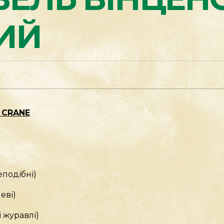
ИЙ
 CRANE
еподібні)
еві)
і журавлі)