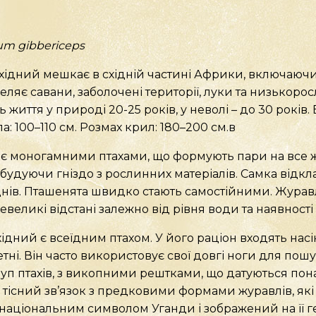
rum
gibbericeps
ідний мешкає в східній частині Африки, включаючи У
еляє савани, заболочені території, луки та низькоросл
життя у природі 20-25 років, у неволі – до 30 років. Ва
ла: 100–110 см. Розмах крил: 180–200 см.в
і є моногамними птахами, що формують пари на все жи
будуючи гніздо з рослинних матеріалів. Самка відкла
нів. Пташенята швидко стають самостійними. Журавл
евеликі відстані залежно від рівня води та наявності ї
ний є всеїдним птахом. У його раціон входять насін
етні. Він часто використовує свої довгі ноги для пошук
п птахів, з викопними рештками, що датуються понад
 тісний зв’язок з предковими формами журавлів, як
аціональним символом Уганди і зображений на її гер