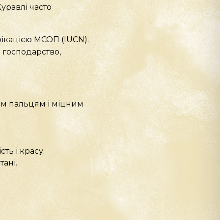
уравлі часто
фікацією МСОП (IUCN).
 господарство,
гим пальцям і міцним
ть і красу.
тані.