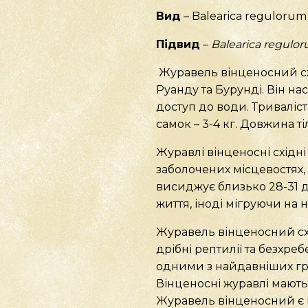
Вид
– Balearica regulorum
Підвид
–
Balearica
regulo
Журавель вінценосний сх
Руанду та Бурунді. Він нас
доступ до води. Тривалість 
самок – 3-4 кг. Довжина ті
Журавлі вінценосні східн
заболочених місцевостях, 
висиджує близько 28-31 д
життя, іноді мігруючи на н
Журавель вінценосний схід
дрібні рептилії та безхреб
одними з найдавніших гру
Вінценосні журавлі мають
Журавель вінценосний є н