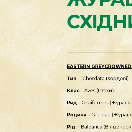
СХІДН
EASTERN GREYCROWNED
Тип
– Chordata (Хордові)
Клас
– Aves (Птахи)
Ряд
– Gruiformes (Журавл
Родина
– Gruidae (Журавл
Рід
–
Balearica (Вінценосн