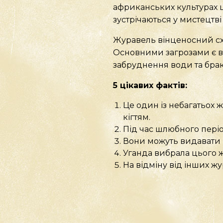
африканських культурах ц
зустрічаються у мистецтві
Журавель вінценосний схі
Основними загрозами є вт
забруднення води та бра
5 цікавих фактів:
Це один із небагатьох 
кігтям.
Під час шлюбного періо
Вони можуть видавати г
Уганда вибрала цього ж
На відміну від інших жу