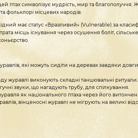
ей птах символізує мудрість, мир та благополуччя. Ж
 та фольклорі місцевих народів.
дний має статус «Вразливий» (Vulnerable) за класи
рата місць існування через осушення боліт, сільське
коньєрство.
журавлів, які можуть сидіти на деревах завдяки дов
ду журавлі виконують складні танцювальні ритуали.
учні звуки, що нагадують трубу, для спілкування.
уравля як національного птаха через його витонченіс
равлів, вінценосні журавлі не мігрують на великі відс