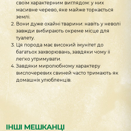
своїм характерним виглядом: у них
масивне черево, яке майже торкається
землі.
Вони дуже охайні тварини: навіть у неволі
завжди вибирають окреме місце для
туалету.
Ця порода має високий імунітет до
багатьох захворювань, завдяки чому її
легко утримувати.
Завдяки миролюбному характеру
вислочеревих свиней часто тримають як
домашніх улюбленців.
ІНШІ МЕШКАНЦІ