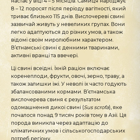
настає у віці 4 – 5 місяців. Самиця народжує
8 – 12 поросят після періоду вагітності, який
триває близько 115 днів. Вислочереві свині
зазвичай живуть у невеликих групах. Вони
легко адаптуються до різних умов, а також
відомі своїм миролюбним характером.
В’єтнамські свині є денними тваринами,
активні вранці та ввечері.
Ці свині всеїдні. Їхній раціон включає
коренеплоди, фрукти, овочі, зерно, траву, а
також залишки їжі. У неволі їх часто годують
збалансованими кормами. В’єтнамська
вислочерева свиня є результатом
одомашнення дикої свині (
Sus
scrofa
), яке
почалося понад 9 тисяч років тому в Азії. Ця
порода виникла через адаптацію до
кліматичних умов і сільськогосподарських
потреб регіону.