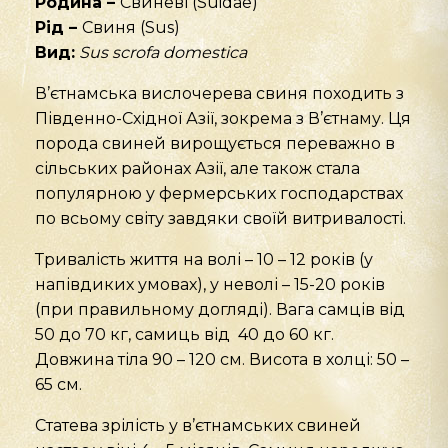
Родина –
Свиневі (Suidae)
Рід –
Свиня (Sus)
Вид:
Sus
scrofa
domestica
В’єтнамська вислочерева свиня походить з
Південно-Східної Азії, зокрема з В’єтнаму. Ця
порода свиней вирощується переважно в
сільських районах Азії, але також стала
популярною у фермерських господарствах
по всьому світу завдяки своїй витривалості.
Тривалість життя на волі – 10 – 12 років (у
напівдиких умовах), у неволі – 15-20 років
(при правильному догляді). Вага самців від
50 до 70 кг, самиць від 40 до 60 кг.
Довжина тіла 90 – 120 см. Висота в холці: 50 –
65 см.
Статева зрілість у в’єтнамських свиней