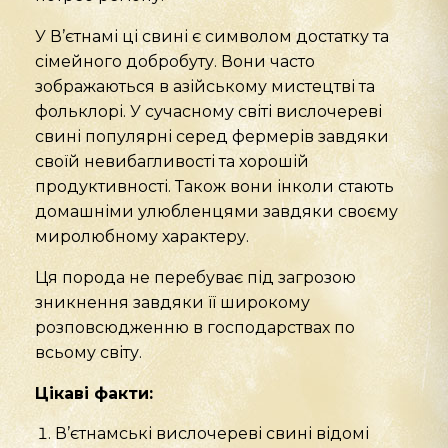
У В’єтнамі ці свині є символом достатку та
сімейного добробуту. Вони часто
зображаються в азійському мистецтві та
фольклорі. У сучасному світі вислочереві
свині популярні серед фермерів завдяки
своїй невибагливості та хорошій
продуктивності. Також вони інколи стають
домашніми улюбленцями завдяки своєму
миролюбному характеру.
Ця порода не перебуває під загрозою
зникнення завдяки її широкому
розповсюдженню в господарствах по
всьому світу.
Цікаві факти:
В’єтнамські вислочереві свині відомі