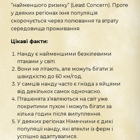
“найменшого ризику” (Least Concern). Проте
у деяких регіонах їхня популяція
скорочується через полювання та втрату
середовища проживання.
Цікаві факти:
Нанду є найменшими безкілевими
птахами у світі.
Вони не літають, але можуть бігати зі
швидкістю до 60 км/год.
У самців нанду часто є гнізда з яйцями
від декількох самок одночасно.
Пташенята з’являються на світ уже
покритими пухом і можуть бігати за
кілька годин після вилуплення.
У деяких регіонах Німеччини є дикі
популяції нанду, які втекли із ферм і
успішно адаптувалися.