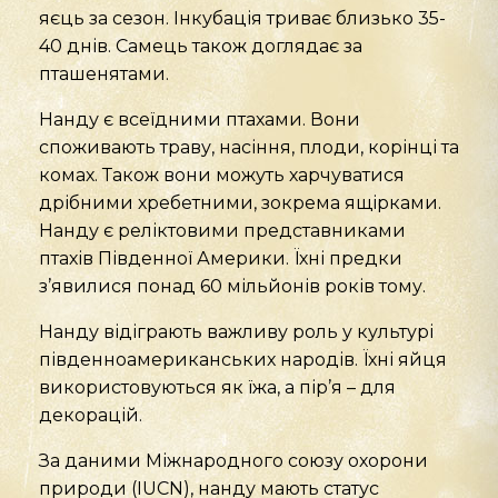
яєць за сезон. Інкубація триває близько 35-
40 днів. Самець також доглядає за
пташенятами.
Нанду є всеїдними птахами. Вони
споживають траву, насіння, плоди, корінці та
комах. Також вони можуть харчуватися
дрібними хребетними, зокрема ящірками.
Нанду є реліктовими представниками
птахів Південної Америки. Їхні предки
з’явилися понад 60 мільйонів років тому.
Нанду відіграють важливу роль у культурі
південноамериканських народів. Їхні яйця
використовуються як їжа, а пір’я – для
декорацій.
За даними Міжнародного союзу охорони
природи (IUCN), нанду мають статус