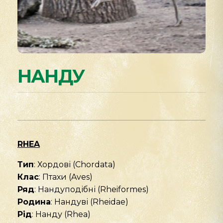
НАНДУ
RHEA
Тип
: Хордові (Chordata)
Клас
: Птахи (Aves)
Ряд
: Нандуподібні (Rheiformes)
Родина
: Нандуві (Rheidae)
Рід
: Нанду (Rhea)