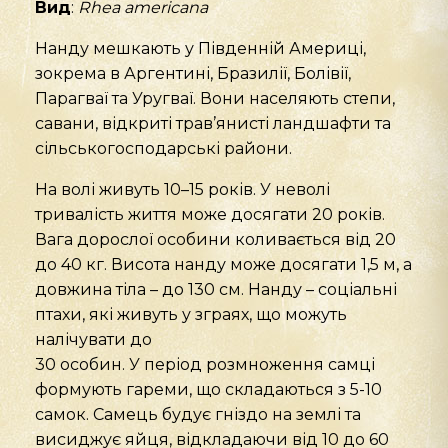
Вид
:
Rhea
americana
Нанду мешкають у Південній Америці,
зокрема в Аргентині, Бразилії, Болівії,
Парагваї та Уругваї. Вони населяють степи,
савани, відкриті трав’янисті ландшафти та
сільськогосподарські райони.
На волі живуть 10–15 років. У неволі
тривалість життя може досягати 20 років.
Вага дорослої особини коливається від 20
до 40 кг. Висота нанду може досягати 1,5 м, а
довжина тіла – до 130 см. Нанду – соціальні
птахи, які живуть у зграях, що можуть
налічувати до
30 особин. У період розмноження самці
формують гареми, що складаються з 5-10
самок. Самець будує гніздо на землі та
висиджує яйця, відкладаючи від 10 до 60