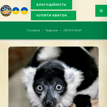
БЛАГОДІЙНІСТЬ
КУПИТИ КВИТОК
KYIVZOO_BOT
Головна
»
Тварини
»
ЛЕМУР ВАРІ