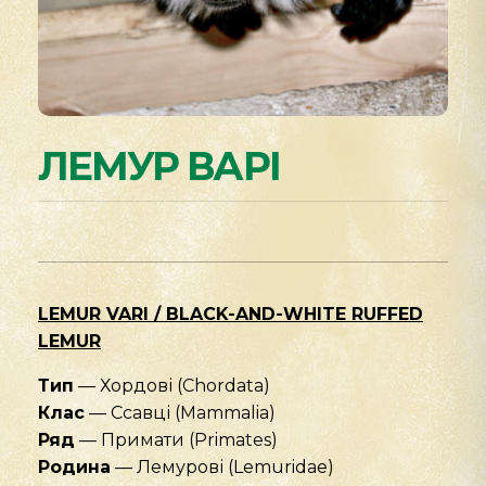
ЛЕМУР ВАРІ
LEMUR VARI / BLACK-AND-WHITE RUFFED
LEMUR
Тип
— Хордові (Chordata)
Клас
— Ссавці (Mammalia)
Ряд
— Примати (Primates)
Родина
— Лемурові (Lemuridae)