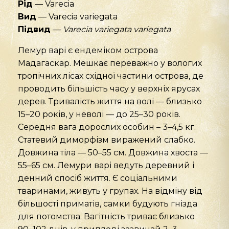
Рід
— Varecia
Вид
— Varecia variegata
Підвид
—
Varecia variegata variegata
Лемур варі є ендеміком острова
Мадагаскар. Мешкає переважно у вологих
тропічних лісах східної частини острова, де
проводить більшість часу у верхніх ярусах
дерев. Тривалість життя на волі — близько
15–20 років, у неволі — до 25–30 років.
Середня вага дорослих особин – 3–4,5 кг.
Статевий диморфізм виражений слабко.
Довжина тіла — 50–55 см. Довжина хвоста —
55–65 см. Лемури варі ведуть деревний і
денний спосіб життя. Є соціальними
тваринами, живуть у групах. На відміну від
більшості приматів, самки будують гнізда
для потомства. Вагітність триває близько