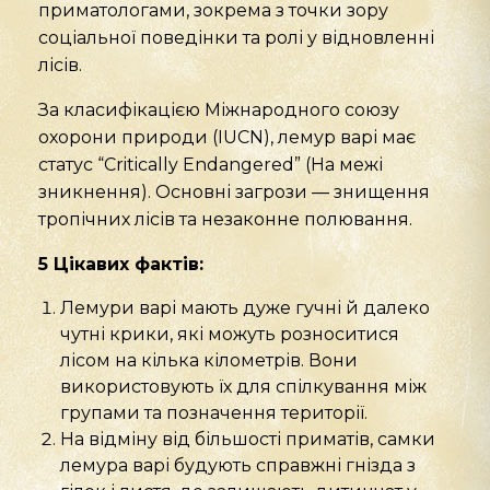
приматологами, зокрема з точки зору
соціальної поведінки та ролі у відновленні
лісів.
За класифікацією Міжнародного союзу
охорони природи (IUCN), лемур варі має
статус “Critically Endangered” (На межі
зникнення). Основні загрози — знищення
тропічних лісів та незаконне полювання.
5 Цікавих фактів:
Лемури варі мають дуже гучні й далеко
чутні крики, які можуть розноситися
лісом на кілька кілометрів. Вони
використовують їх для спілкування між
групами та позначення території.
На відміну від більшості приматів, самки
лемура варі будують справжні гнізда з