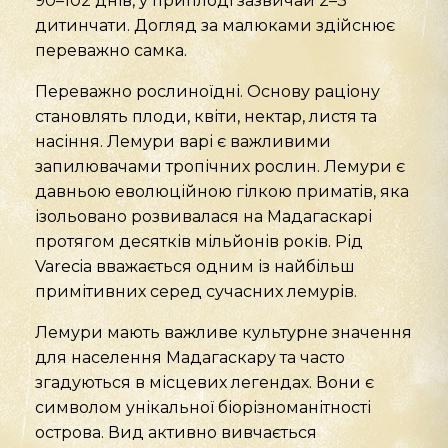
90–102 днів, у приплоді зазвичай 2–3
дитинчати. Догляд за малюками здійснює
переважно самка.
Переважно рослиноїдні. Основу раціону
становлять плоди, квіти, нектар, листя та
насіння. Лемури варі є важливими
запилювачами тропічних рослин. Лемури є
давньою еволюційною гілкою приматів, яка
ізольовано розвивалася на Мадагаскарі
протягом десятків мільйонів років. Рід
Varecia вважається одним із найбільш
примітивних серед сучасних лемурів.
Лемури мають важливе культурне значення
для населення Мадагаскару та часто
згадуються в місцевих легендах. Вони є
символом унікальної біорізноманітності
острова. Вид активно вивчається