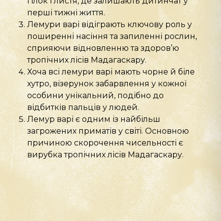
гілок і листя, де залишають дитинчат у
перші тижні життя.
Лемури варі відіграють ключову роль у
поширенні насіння та запиленні рослин,
сприяючи відновленню та здоров’ю
тропічних лісів Мадагаскару.
Хоча всі лемури варі мають чорне й біле
хутро, візерунок забарвлення у кожної
особини унікальний, подібно до
відбитків пальців у людей.
Лемур варі є одним із найбільш
загрожених приматів у світі. Основною
причиною скорочення чисельності є
вирубка тропічних лісів Мадагаскару.