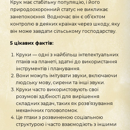
Крук має стабільну популяцію, і його
природоохоронний статус не викликає
занепокоєння. Водночас він є об’єктом
контролю в деяких країнах через шкоду, яку
він може завдати сільському господарству.
5 цікавих фактів:
Круки — одні з найбільш інтелектуальних
птахів на планеті, здатні до використання
інструментів і планування.
Вони можуть імітувати звуки, включаючи
людську мову, сирени та інші звуки.
Круки часто використовують свої
розумові здібності для вирішення
складних задач, таких як розв’язування
механічних головоломок.
Це птахи з розвиненою соціальною
структурою і часто взаємодіють з іншими