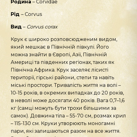
Родина
– Corvidae
Рід
– Corvus
Вид
–
Corvus corax
Крук є широко розповсюдженим видом,
який мешкає в Північній півкулі. Його
можна знайти в Європі, Азії, Північній
Америці та південних регіонах, таких як
Північна Африка. Крук заселяє лісисті
території, гірські райони, степи та навіть
міські простори. Тривалість життя на волі –
10-15 років, в окремих випадках до 20 років,
в неволі може досягати 40 років. Вага 0,7–1,6
кг (самці можуть бути трохи більшими за
самок). Довжина тіла – 55-70 см, розмах крил
– 115-130 см. Круки утворюють моногамні
пари, які залишаються разом на все життя.