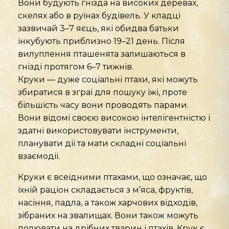
Вони будують гнізда на високих деревах,
скелях або в руїнах будівель. У кладці
зазвичай 3–7 яєць, які обидва батьки
інкубують приблизно 19–21 день. Після
вилуплення пташенята залишаються в
гнізді протягом 6–7 тижнів.
Круки — дуже соціальні птахи, які можуть
збиратися в зграї для пошуку їжі, проте
більшість часу вони проводять парами.
Вони відомі своєю високою інтелігентністю і
здатні використовувати інструменти,
планувати дії та мати складні соціальні
взаємодії.
Круки є всеїдними птахами, що означає, що
їхній раціон складається з м’яса, фруктів,
насіння, падла, а також харчових відходів,
зібраних на звалищах. Вони також можуть
полювати на дрібних тварин і птахів. Крук є