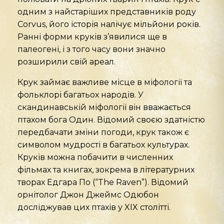
одним з найстаріших представників роду
Corvus, його історія налічує мільйони років.
Ранні форми круків з’явилися ще в
палеогені, і з того часу вони значно
розширили свій ареал.
Крук займає важливе місце в міфології та
фольклорі багатьох народів. У
скандинавській міфології він вважається
птахом бога Один. Відомий своєю здатністю
передбачати зміни погоди, крук також є
символом мудрості в багатьох культурах.
Круків можна побачити в численних
фільмах та книгах, зокрема в літературних
творах Едгара По (“The Raven”). Відомий
орнітолог Джон Джеймс Одюбон
досліджував цих птахів у XIX столітті.