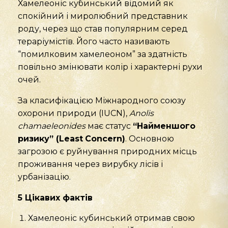
Хамелеоніс кубинський відомий як
спокійний і миролюбний представник
роду, через що став популярним серед
тераріумістів. Його часто називають
“помилковим хамелеоном” за здатність
повільно змінювати колір і характерні рухи
очей.
За класифікацією Міжнародного союзу
охорони природи (IUCN),
Anolis
chamaeleonides
має статус
“Найменшого
ризику” (
Least
Concern
)
. Основною
загрозою є руйнування природних місць
проживання через вирубку лісів і
урбанізацію.
5
Цікав
их
факт
ів
Хамелеоніс кубинський отримав свою