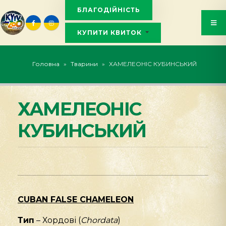
БЛАГОДІЙНІСТЬ
КУПИТИ КВИТОК
KYIVZOO_BOT
Головна
»
Тварини
»
ХАМЕЛЕОНІС КУБИНСЬКИЙ
ХАМЕЛЕОНІС
КУБИНСЬКИЙ
CUBAN FALSE CHAMELEON
Тип
– Хордові (
Chordata
)