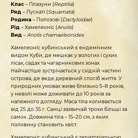
Клас
– Плазуни (
Reptilia
)
Ряд
– Лускаті (
Squamata
)
Родина
– Полозові (
Dactyloidae
)
Рід
– Хамелеоніс (
Anolis
)
Вид
–
Anolis chamaeleonides
Хамелеоніс кубинський є ендемічним
видом Куби, де мешкає у вологих і сухих
лісах, садах та чагарникових зонах.
Найчастіше зустрічається у східній частині
острова, де веде деревний спосіб життя. У
природних умовах живе близько 5–8 років,
у неволі може доживати до 10 років за
належного догляду. Маса тіла коливається
від 25 до 35 г. Самці зазвичай трохи більші за
самок. Довжина тіла – 15–20 см, з яких
половину становить хвіст.
Хамелеоніс кубинський є територіальною