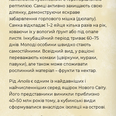
рептилією. Самці активно захищають свою
ділянку, демонструючи яскраве
забарвлення горлового мішка (дюлапу).
Самка відкладає 1–2 яйця кілька разів на рік,
ховаючи їх у вологий ґрунт або під опале
листя. Інкубаційний період триває 60–75
днів. Молоді особини швидко стають
самостійними. Всеїдний вид, у раціоні
переважають комахи (цвіркуни, мурахи,
павуки), але також може споживати
рослинний матеріал – фрукти та нектар.
Рід
Anolis
є одним із найдавніших і
найчисленніших серед ящірок Нового Світу.
Його представники виникли приблизно
40–50 млн років тому, а кубинські види
сформувалися внаслідок ізоляції на острові.