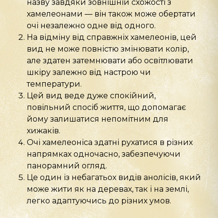
назву завдяки зовнішній схожості з
хамелеонами — він також може обертати
очі незалежно одне від одного.
На відміну від справжніх хамелеонів, цей
вид не може повністю змінювати колір,
але здатен затемнювати або освітлювати
шкіру залежно від настрою чи
температури.
Цей вид веде дуже спокійний,
повільний спосіб життя, що допомагає
йому залишатися непомітним для
хижаків.
Очі хамелеоніса здатні рухатися в різних
напрямках одночасно, забезпечуючи
панорамний огляд.
Це один із небагатьох видів анолісів, який
може жити як на деревах, так і на землі,
легко адаптуючись до різних умов.