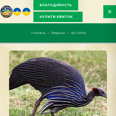
БЛАГОДІЙНІСТЬ
КУПИТИ КВИТОК
KYIVZOO_BOT
Головна
»
Тварини
»
ЦЕСАРКА