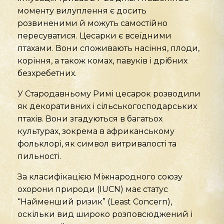
моменту вилуплення є досить
розвиненими й можуть самостійно
пересуватися. Цесарки є всеїдними
птахами. Вони споживають насіння, плоди,
коріння, а також комах, павуків і дрібних
безхребетних.
У Стародавньому Римі цесарок розводили
як декоративних і сільськогосподарських
птахів. Вони згадуються в багатьох
культурах, зокрема в африканському
фольклорі, як символ витривалості та
пильності.
За класифікацією Міжнародного союзу
охорони природи (IUCN) має статус
“Найменший ризик” (Least Concern),
оскільки вид широко розповсюджений і