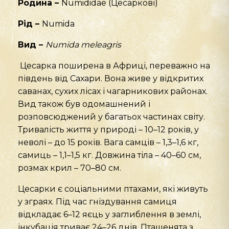
Родина –
Numididae (Цесаркові)
Рід –
Numida
Вид –
Numida meleagris
Цесарка поширена в Африці, переважно на
південь від Сахари. Вона живе у відкритих
саванах, сухих лісах і чагарникових районах.
Вид також був одомашнений і
розповсюджений у багатьох частинах світу.
Тривалість життя у природі – 10–12 років, у
неволі – до 15 років. Вага самців – 1,3–1,6 кг,
самиць – 1,1–1,5 кг. Довжина тіла – 40–60 см,
розмах крил – 70–80 см.
Цесарки є соціальними птахами, які живуть
у зграях. Під час гніздування самиця
відкладає 6–12 яєць у заглиблення в землі,
інкубація триває 24–26 днів. Пташенята з