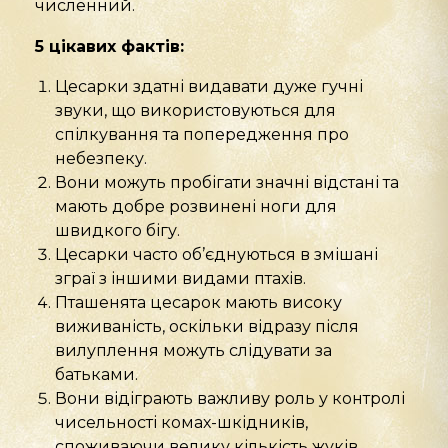
численний.
5 цікавих фактів:
Цесарки здатні видавати дуже гучні
звуки, що використовуються для
спілкування та попередження про
небезпеку.
Вони можуть пробігати значні відстані та
мають добре розвинені ноги для
швидкого бігу.
Цесарки часто об’єднуються в змішані
зграї з іншими видами птахів.
Пташенята цесарок мають високу
виживаність, оскільки відразу після
вилуплення можуть слідувати за
батьками.
Вони відіграють важливу роль у контролі
чисельності комах-шкідників,
споживаючи велику кількість жуків,