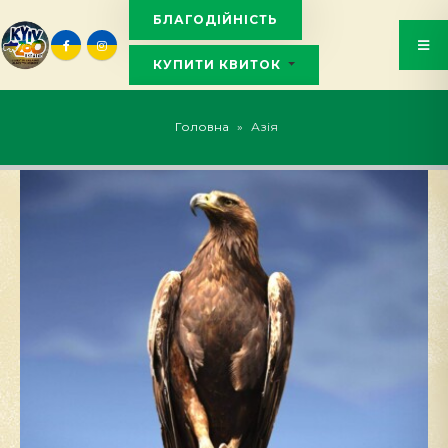
БЛАГОДІЙНІСТЬ
КУПИТИ КВИТОК
KYIVZOO_BOT
Головна
»
Азія