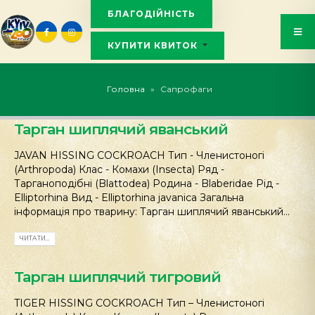
БЛАГОДІЙНІСТЬ
КУПИТИ КВИТОК
KYIVZOO_BOT
Головна
»
Сапрофаги
Тарган шиплячий яванський
JAVAN HISSING COCKROACH Тип - Членистоногі
(Arthropoda) Клас - Комахи (Insecta) Ряд -
Тарганоподібні (Blattodea) Родина - Blaberidae Рід -
Elliptorhina Вид - Elliptorhina javanica Загальна
інформація про тварину: Тарган шиплячий яванський...
ЧИТАТИ...
Тарган шиплячий тигровий
TIGER HISSING COCKROACH Тип – Членистоногі