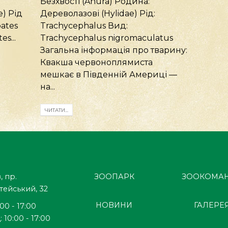
Безхвості (Anura) Родина:
) Рід
Дереволазові (Hylidae) Рід:
ates
Trachycephalus Вид:
s...
Trachycephalus nigromaculatus
Загальна інформація про тварину:
Квакша червоноплямиста
мешкає в Південній Америці —
на...
ЧИТАТИ...
, пр.
ЗООПАРК
ЗООКОМА
тейський, 32
НОВИНИ
ГАЛЕРЕ
:00 - 17:00
 10:00 - 17:00