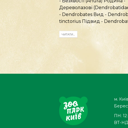
- Безхвості (Anura) Родина -
Дереволазові (Dendrobatidae
- Dendrobates Вид - Dendrob
tinctorius Підвид - Dendrobate
ЧИТАТИ...
м. Київ
Берес
ПН: 12
ВТ-НД: