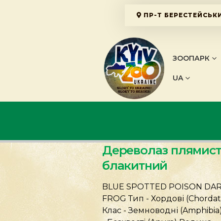
ПР-Т БЕРЕСТЕЙСЬКИ
ЗООПАРК
UA
Дереволаз плямис
блакитний
BLUE SPOTTED POISON DA
FROG Тип - Хордові (Chordat
Клас - Земноводні (Amphibia