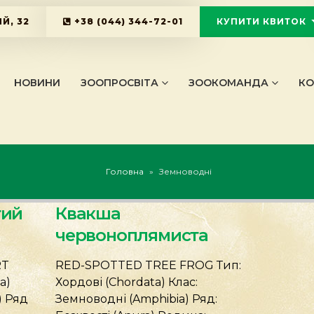
Й, 32
+38 (044) 344-72-01
КУПИТИ КВИТОК
KYIVZOO_B
НОВИНИ
ЗООПРОСВІТА
ЗООКОМАНДА
КО
Головна
»
Земноводні
тий
Квакша
червоноплямиста
RT
RED-SPOTTED TREE FROG Тип:
a)
Хордові (Chordata) Клас:
) Ряд
Земноводні (Amphibia) Ряд: