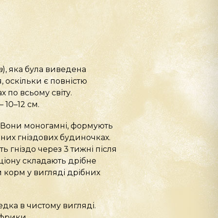
a
), яка була виведена
, оскільки є повністю
 по всьому світу.
– 10–12 см.
. Вони моногамні, формують
ьних гніздових будиночках.
ь гніздо через 3 тижні після
ціону складають дрібне
й корм у вигляді дрібних
дка в чистому вигляді.
Африки.