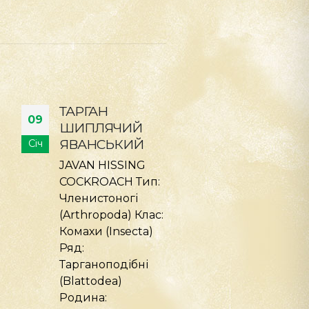
ТАРГАН
ПАВУК
09
09
ШИПЛЯЧИЙ
ЧИЛІЙСЬКИ
ТИГРОВИЙ
РОЖЕВИЙ
Січ
Січ
TIGER HISSING
CHILEAN ROS
COCKROACH Тип –
TARANTULA Ти
Членистоногі
Членистоногі
(Arthropoda) Клас
(Arthropoda) К
– Комахи (Insecta)
Павукоподібн
Ряд –
(Arachnida) Ря
Тарганоподібні
Павуки (Arane
(Blattodea)
Родина: Паву
Родина –
птахоїди