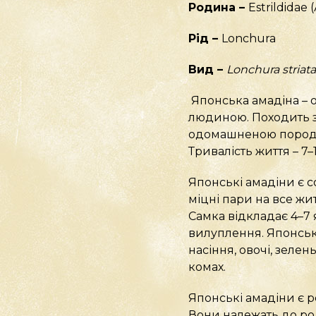
Родина –
Estrildidae
Рід –
Lonchura
Вид –
Lonchura striat
Японська амадіна – 
людиною. Походить з 
одомашненою породою.
Тривалість життя – 7–1
Японські амадіни є 
міцні пари на все жи
Самка відкладає 4–7 я
вилуплення. Японськ
насіння, овочі, зеле
комах.
Японські амадіни є р
Вони належать до род