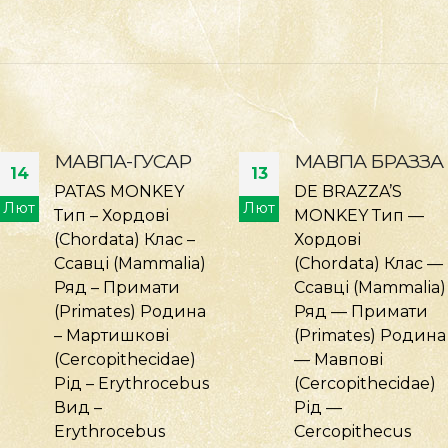
МАВПА БРАЗЗА
ТАРГАН
13
09
ШИПЛЯЧИЙ
DE BRAZZA’S
ЯВАНСЬКИЙ
Лют
Січ
MONKEY Тип —
Хордові
JAVAN HISSING
(Chordata) Клас —
COCKROACH Тип:
Ссавці (Mammalia)
Членистоногі
Ряд — Примати
(Arthropoda) Клас:
(Primates) Родина
Комахи (Insecta)
— Мавпові
Ряд:
(Cercopithecidae)
Тарганоподібні
Рід —
(Blattodea)
Cercopithecus
Родина: