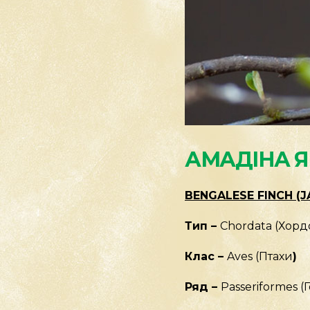
АМАДІНА 
BENGALESE FINCH (J
Тип –
Chordata (Хорд
Клас –
Aves (Птахи
)
Ряд –
Passeriformes (