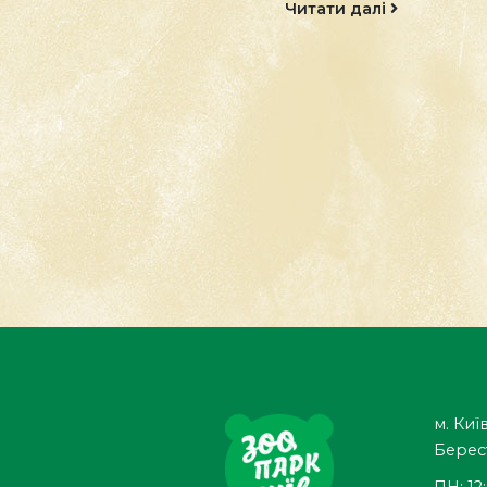
patas Мавпа-
Читати далі
гусар...
Читати далі
м. Київ
Берес
ПН: 12