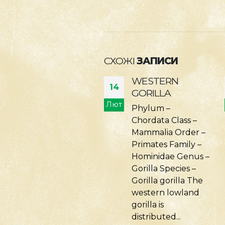
СХОЖІ
ЗАПИСИ
WESTERN
МАВПА-ГУСАР
14
GORILLA
PATAS MONKEY
т
Лют
Phylum –
Тип – Хордові
Chordata Class –
(Chordata) Клас –
Mammalia Order –
Ссавці (Mammalia)
Primates Family –
Ряд – Примати
Hominidae Genus –
(Primates) Родина
Gorilla Species –
– Мартишкові
Gorilla gorilla The
(Cercopithecidae)
western lowland
Рід – Erythrocebus
gorilla is
Вид –
distributed...
Erythrocebus