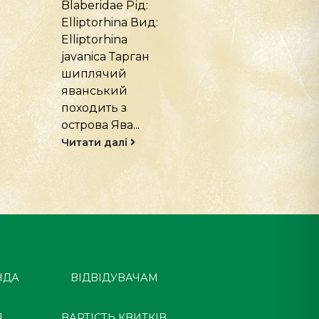
Бластомеріди
(Theraphosidae
(Blaberidae) Рід –
Рід: Grammost
Gromphadorhina
Вид: Grammos
Вид –
rosea Павук
Gromphadorhina...
чилійський
рожевий меш
Читати далі
у посушливих..
Читати далі
НДА
ВІДВІДУВАЧАМ
Я
ВАРТІСТЬ КВИТКІВ