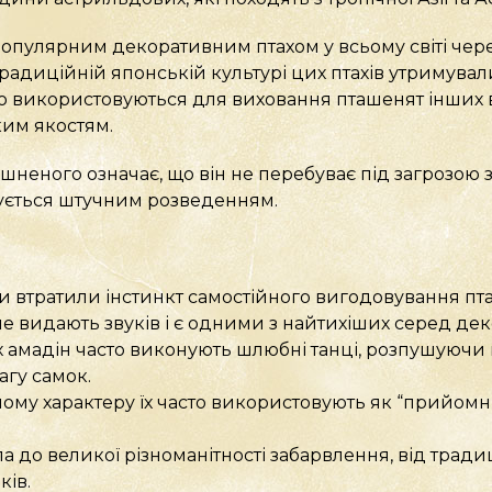
популярним декоративним птахом у всьому світі чер
 традиційній японській культурі цих птахів утримувал
 використовуються для виховання пташенят інших 
ким якостям.
шненого означає, що він не перебуває під загрозою 
ується штучним розведенням.
и втратили інстинкт самостійного вигодовування пт
не видають звуків і є одними з найтихіших серед де
 амадін часто виконують шлюбні танці, розпушуючи п
гу самок.
ому характеру їх часто використовують як “прийомн
 до великої різноманітності забарвлення, від традиц
ків.