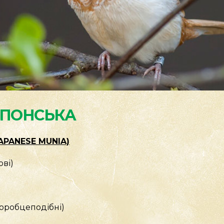
ЯПОНСЬКА
APANESE MUNIA)
ові)
Горобцеподібні)