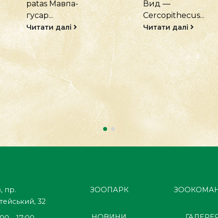
Вид —
Blaberidae Рід:
Cercopithecus...
Elliptorhina Вид:
Elliptorhina
Читати далі
javanica Тарган
шиплячий
яванський
походить з
острова Ява...
Читати далі
, пр.
ЗООПАРК
ЗООКОМА
тейський, 32
НОВИНИ
ГАЛЕРЕ
:00 - 17:00