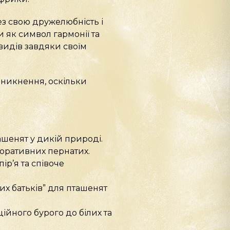
ез свою дружелюбність і
и як символ гармонії та
видів завдяки своїм
зникнення, оскільки
ашенят у дикій природі.
коративних пернатих.
ір’я та співоче
их батьків” для пташенят
ійного бурого до білих та