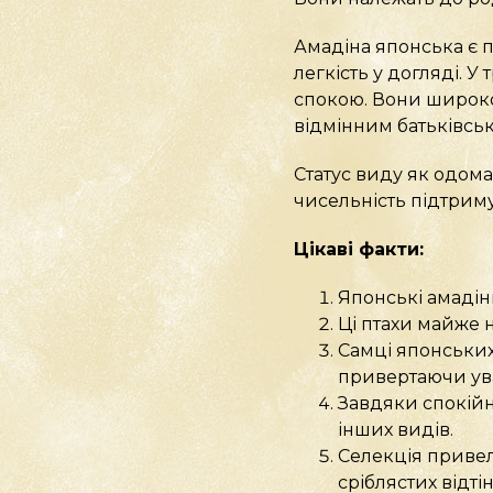
Амадіна японська є 
легкість у догляді. У
спокою. Вони широко
відмінним батьківсь
Статус виду як одома
чисельність підтрим
Цікаві факти:
Японські амадін
Ці птахи майже 
Самці японських
привертаючи ува
Завдяки спокійн
інших видів.
Селекція привела
сріблястих відтін