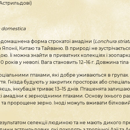
 (Астрильдові)
a domestica
одомашнена форма строкатої амадіни (
Lonchura striat
Японії, Китаю та Тайваню. В природі не зустрічається
 Її можна знайти в приватних колекціях і зоопарках
0 років у неволі. Вага становить 12–16 г. Довжина тіла 
соціальними птахами, які добре уживаються в групах
ття. Гнізда будують у закритих просторах або спеціал
єць, інкубація триває 13–15 днів. Пташенята залишают
і амадіни є зерноїдними птахами. Основу їхнього ра
нь та пророщене зерно. Іноді можуть вживати білкови
езультатом селекції людиною та не мають дикого пре
ини астрильдових, які походять з тропічної Азії та 