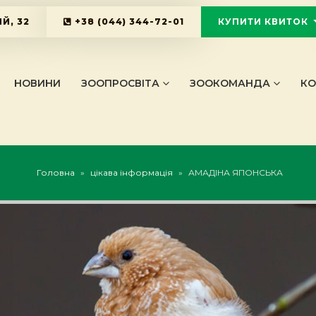
Й, 32
+38 (044) 344-72-01
КУПИТИ КВИТОК
KYIVZOO_B
НОВИНИ
ЗООПРОСВІТА
ЗООКОМАНДА
КО
Головна
»
цікава інформація
»
АМАДІНА ЯПОНСЬКА