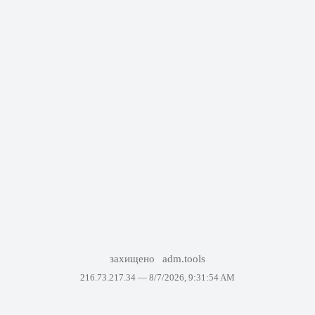
захищено
adm.tools
216.73.217.34 —
8/7/2026, 9:31:54 AM