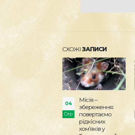
СХОЖІ
ЗАПИСИ
Місія –
Стань
28
збереження:
науковцем у
повертаємо
КиївЗоо
р
Лип
рідкісних
Стань науковцем
хом’яків у
у КиївЗоо: на