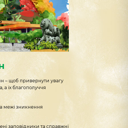
н
ин – щоб привернути увагу
, а їх благополуччя
а межі зникнення
ені заповідники та справжні