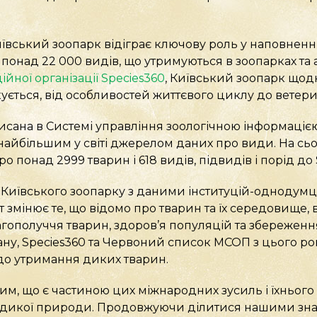
Київський зоопарк відіграє ключову роль у наповненн
ро понад 22 000 видів, що утримуються в зоопарках та
ійної організації Species360
, Київський зоопарк щодн
кується, від особливостей життєвого циклу до ветери
сана в Системі управління зоологічною інформацією 
 є найбільшим у світі джерелом даних про види. На с
о понад 2999 тварин і 618 видів, підвидів і порід до 
 Київського зоопарку з даними інституцій-однодумці
тат змінює те, що відомо про тварин та їх середовищ
агополуччя тварин, здоров’я популяцій та збереження
ану, Species360 та Червоний список МСОП з цього р
до утримання диких тварин.
м, що є частиною цих міжнародних зусиль і їхнього
 дикої природи. Продовжуючи ділитися нашими зна