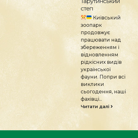
Тарутинський
території
степ
зоопарку
Київський
з'явилися
зоопарк
інформаційні
продовжує
стенди проєкту
працювати над
iNaturalist!
збереженням і
Київський
відновленням
зоологічний парк
рідкісних видів
розпочинає
української
новий етап з
фауни. Попри всі
проектом...
виклики
Читати далі
сьогодення, наші
фахівці...
Читати далі