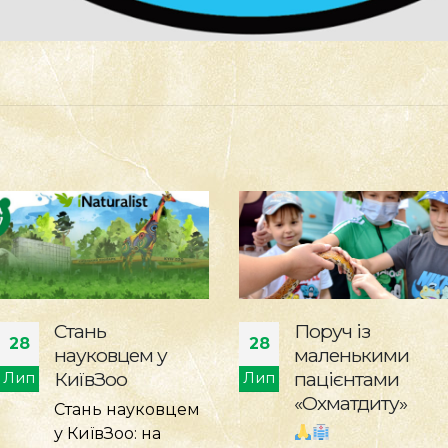
Поруч із
Активне
28
24
маленькими
дозвілля
пацієнтами
броненосця Яші
Лип
Лип
«Охматдиту»
Гарна
спортивна форма