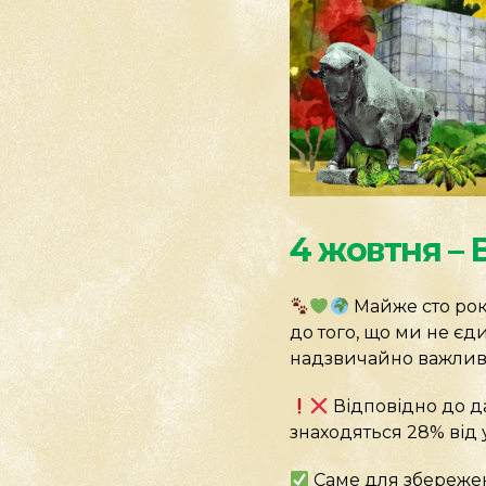
4 жовтня – 
Майже сто рокі
до того, що ми не єд
надзвичайно важлив
Відповідно до д
знаходяться 28% від 
Саме для збережен