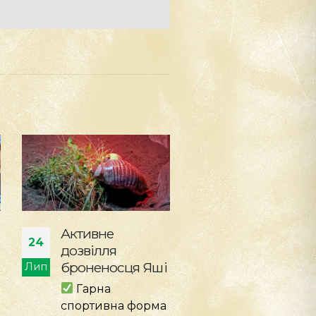
Мистецтво,
Міжнародна
22
21
натхненне
співпраця
тваринами
заради
Лип
Лип
добробуту
КиївЗоо
тварин
підтримує