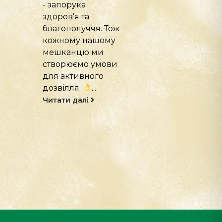
мистецькі
На
ініціативи, що
Міжнародном
ж
привертають
конгресі
увагу до краси,
UVMF&VNAU 2
різноманіття та
у Вінниці наші
збереження
фахівці
тваринного світу.
познайомилис
Запрошуємо
докторкою
художників
Джеммою
долучитися до...
Кемплінг (Dr.
Gemma Campli
Читати далі
-...
Читати далі