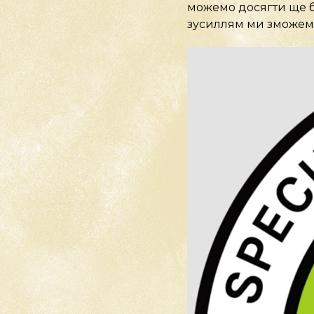
можемо досягти ще бі
зусиллям ми зможем