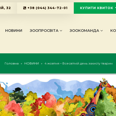
Й, 32
+38 (044) 344-72-01
КУПИТИ КВИТОК
KYIVZOO_B
НОВИНИ
ЗООПРОСВІТА
ЗООКОМАНДА
КО
Головна
»
НОВИНИ
»
4 жовтня – Всесвітній день захисту тварин