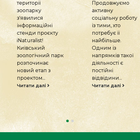
Продовжуємо
- запорука
активну
здоров’я та
соціальну роботу
благополуччя. То
із тими, хто
кожному нашому
потребує її
мешканцю ми
найбільше.
створюємо умови
Одним із
для активного
напрямків такої
дозвілля.
...
діяльності є
Читати далі
постійні
відвідини...
Читати далі