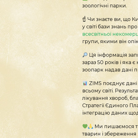
зоологічні парки.
☝️ Чи знаєте ви, що 
у світі бази знань п
всесвітньої некомерц
групи, якими він опі
Ця інформація запи
зараз 50 років і яка
зоопарк надав дані пр
ZIMS поєднує дані
всьому світі. Резуль
лікування хвороб, бл
Стратегії Єдиного Пл
інтеграцію даних що
Ми пишаємося ти
тварин і збереження