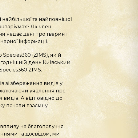
і найбільшої та найповнішої
 акваріумах? Як член
я надає дані про тварин і
нарної інформації.
Species360 (ZIMS), якій
ьогоднішній день Київський
Species360 ZIMS.
в зі збереження видів у
е, включаючи уявлення про
 видів. А відповідно до
оку почали взаємну
 впливу на благополуччя
ннями та досвідом, ми