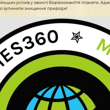
льших успіхів у захисті біорізноманіття планети. Ад
о зупинити знищення природи!