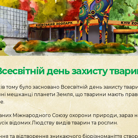
Всесвітній день захисту твари
в тому було засновано Всесвітній день захисту твар
ині мешканці планети Земля, що тварини мають права
е.
аних Міжнародного Союзу охорони природи, зараз н
усіх відомих Людству видів тварин та рослин.
ня та відтворення зникаючого біорізноманіття створ