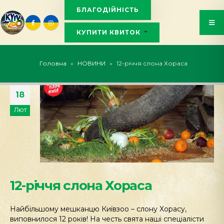
БЛАГОДІЙНІСТЬ
КУПИТИ КВИТОК
KYIVZOO_BOT
Головна
»
НОВИНИ
»
12-річчя слона Хораса
18
Лют
12-річчя слона Хораса
Найбільшому мешканцю Київзоо – слону Хорасу,
виповнилося 12 років! На честь свята наші спеціалісти