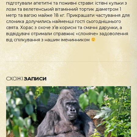
підготували апетитні та поживні страви: їстівні кульки з
лози та велетенський вітамінний тортик діаметром 1
метр та вагою майже 18 кг. Прикрашати частування для
слоника долучились найменші гості сьогоднішнього
свята. Хорас з охоче з’їв корисні та смачні дарунки, а
відвідувачі отримали справжнє «слоняче» задоволення
від спілкування з нашим іменинником
СХОЖІ
ЗАПИСИ