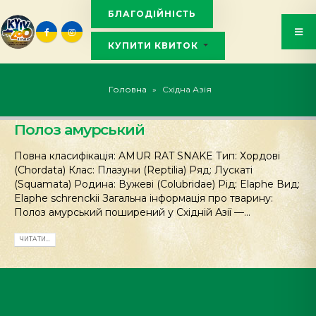
БЛАГОДІЙНІСТЬ
КУПИТИ КВИТОК
KYIVZOO_BOT
Головна
»
Східна Азія
Полоз амурський
Повна класифікація: AMUR RAT SNAKE Тип: Хордові
(Chordata) Клас: Плазуни (Reptilia) Ряд: Лускаті
(Squamata) Родина: Вужеві (Colubridae) Рід: Elaphe Вид:
Elaphe schrenckii Загальна інформація про тварину:
Полоз амурський поширений у Східній Азії —...
ЧИТАТИ...